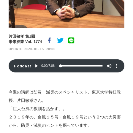
片田敏孝 第3回
未来授業 Vol. 1774
2020
01
15
20:00
Podcast
0:00
/
7:06
今週の講師は防災・減災のスペシャリスト、東京大学特任教
授、片田敏孝さん。
「巨大台風の教訓を活かす」。
２０１９年の、台風１５号・台風１９号という２つの大災害
から、防災・減災のヒントを探っています。