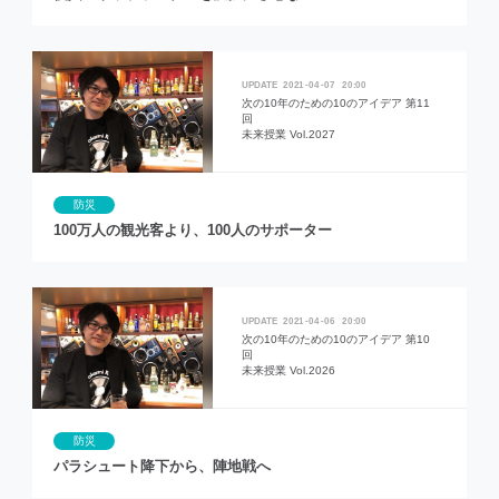
2021
04
07
20:00
次の10年のための10のアイデア 第11
回
未来授業 Vol.2027
防災
100万人の観光客より、100人のサポーター
2021
04
06
20:00
次の10年のための10のアイデア 第10
回
未来授業 Vol.2026
防災
パラシュート降下から、陣地戦へ