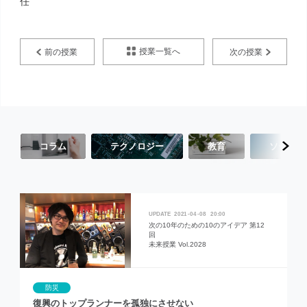
任
授業一覧へ
前の授業
次の授業
コラム
テクノロジー
教育
ソーシャ
2021
04
08
20:00
次の10年のための10のアイデア 第12
回
未来授業 Vol.2028
防災
復興のトップランナーを孤独にさせない