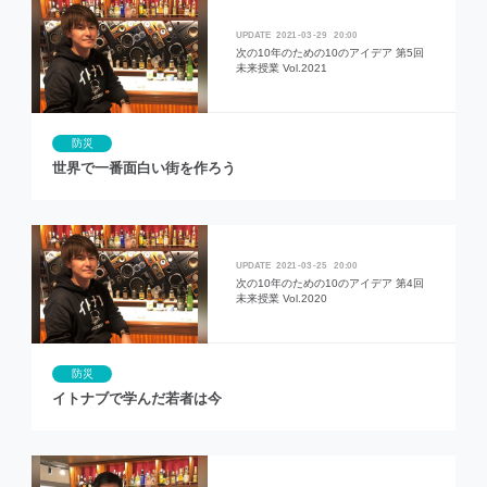
2021
03
29
20:00
次の10年のための10のアイデア 第5回
未来授業 Vol.2021
防災
世界で一番面白い街を作ろう
2021
03
25
20:00
次の10年のための10のアイデア 第4回
未来授業 Vol.2020
防災
イトナブで学んだ若者は今