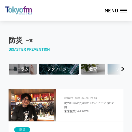
MENU
防災
一覧
DISASTER PREVENTION
コラム
テクノロジー
教育
ソーシャ
2021
04
08
20:00
次の10年のための10のアイデア 第12
回
未来授業 Vol.2028
防災