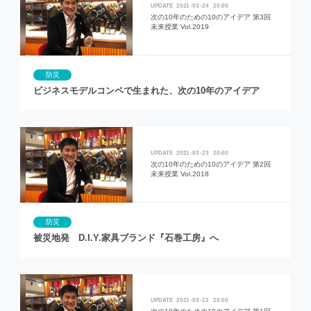
2021
03
24
20:00
次の10年のための10のアイデア 第3回
未来授業 Vol.2019
防災
ビジネスモデルコンペで生まれた、次の10年のアイデア
2021
03
23
20:00
次の10年のための10のアイデア 第2回
未来授業 Vol.2018
防災
被災地発 D.I.Y.家具ブランド『石巻工房』へ
2021
03
22
20:00