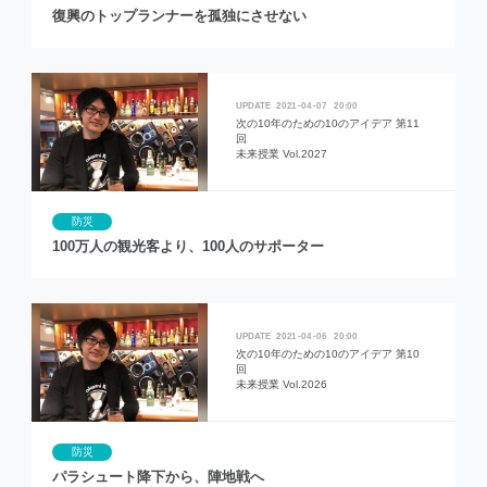
復興のトップランナーを孤独にさせない
2021
04
07
20:00
次の10年のための10のアイデア 第11
回
未来授業 Vol.2027
防災
100万人の観光客より、100人のサポーター
2021
04
06
20:00
次の10年のための10のアイデア 第10
回
未来授業 Vol.2026
防災
パラシュート降下から、陣地戦へ