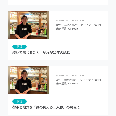
2021
04
05
20:00
次の10年のための10のアイデア 第9回
未来授業 Vol.2025
防災
歩いて感じること それが10年の総括
2021
04
01
20:00
次の10年のための10のアイデア 第8回
未来授業 Vol.2024
防災
都市と地方を「顔の見える二人称」の関係に