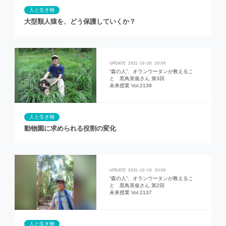
人と生き物
大型類人猿を、どう保護していくか？
2021
10
20
20:00
“森の人”、オランウータンが教えるこ
と 黒鳥英俊さん 第3回
未来授業 Vol.2138
人と生き物
動物園に求められる役割の変化
2021
10
19
20:00
“森の人”、オランウータンが教えるこ
と 黒鳥英俊さん 第2回
未来授業 Vol.2137
人と生き物