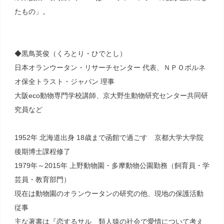
たもの」。
◆黒鳥英俊（くろとり・ひでとし）
日本オランウータン・リサーチセンター 代表、ＮＰＯボルネ
オ保全トラスト・ジャパン 理事
大阪eco動物専門学校講師、京大野生動物研究センター共同研
究員など
1952年 北海道出身 18歳まで函館で過ごす 京都大学大学院
後期博士課程修了
1979年～2015年 上野動物園・多摩動物公園勤務（飼育員・学
芸員・教育部門）
現在は動物園のオランウータンの研究の他、現地の保護活動
従事
主な著書は『恋するサル 類人猿の社会で愛情について考え