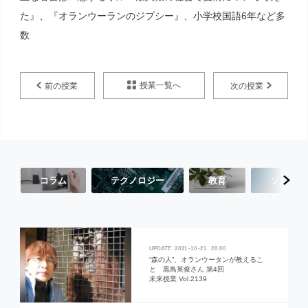
た』、『オランウーランのジプシー』、小学校国語6年など多
数
授業一覧へ
前の授業
次の授業
コラム
テクノロジー
教育
ソーシャ
2021
10
21
20:00
“森の人”、オランウータンが教えるこ
と 黒鳥英俊さん 第4回
未来授業 Vol.2139