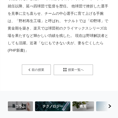
就任以降、延べ四球団で監督を歴任。 他球団で挫折した選手
を見事に立ち直らせ、チームの中心選手に育て上げる手腕
は、「野村再生工場」と呼ばれ、 ヤクルトでは「ID野球」で
黄金期を築き、楽天では球団初のクライマックスシリーズ出
場を果たすなど輝かしい功績を残した。 現在は野球解説者と
しても活躍。近著「なにもできない夫が、妻を亡くしたら
(PHP新書)」
授業一覧へ
前の授業
コラム
テクノロジー
教育
ソーシャ