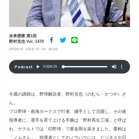
未来授業 第1回
野村克也 Vol. 1470
2018
07
30
20:00
Podcast
0:00
/
6:25
今週の講師は、野球解説者、野村克也（のむら・かつや）さ
ん。
プロ野球・南海ホークスで打者、捕手として活躍し、その後
指導者に。選手を育て上げる手腕は「野村再生工場」と呼ば
れ、ヤクルトでは「ID野球」で黄金期を築きました。愛称は
「ノムさん」。指導者としてのノウハウには、ビジネスや日