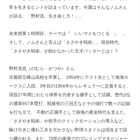
常を生きるヒントが詰まっています。今週はそんなノムさん
が語る、「野村流、生き抜く力！」。
未来授業１時間目、テーマは『 いいマメをつくる 』 。
そして、ノムさんと言えば「ささやき戦術」。現役時代、
「ささやき戦術」が効かなかった天才バッターとは！？
野村克也（のむら・かつや）さん
京都府立峰山高校を卒業し、1954年にテスト生として南海ホ
ークスに入団。3年目の1956年からレギュラーに定着すると、
現役27年間にわたり球界を代表する捕手として活躍。歴代2位
の通算657本塁打、戦後初の三冠王などその強打で数々の記録
を打ち立て、 不動の正捕手として南海の黄金時代を支えた。
「ささやき戦術」や投手のクイックモーションの導入など、
駆け引きに優れ工夫を欠かさない野球スタイルは現在まで語
り継がれる。また、70年の南海でのプレイングマネージャー