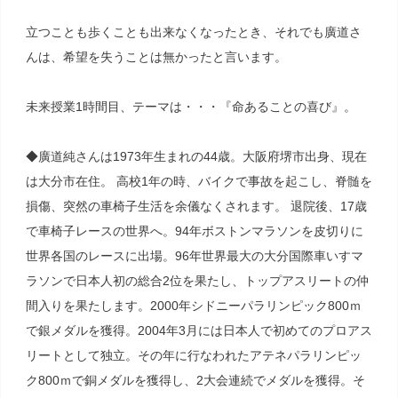
立つことも歩くことも出来なくなったとき、それでも廣道さ
んは、希望を失うことは無かったと言います。
未来授業1時間目、テーマは・・・『命あることの喜び』。
◆廣道純さんは1973年生まれの44歳。大阪府堺市出身、現在
は大分市在住。 高校1年の時、バイクで事故を起こし、脊髄を
損傷、突然の車椅子生活を余儀なくされます。 退院後、17歳
で車椅子レースの世界へ。94年ボストンマラソンを皮切りに
世界各国のレースに出場。96年世界最大の大分国際車いすマ
ラソンで日本人初の総合2位を果たし、トップアスリートの仲
間入りを果たします。2000年シドニーパラリンピック800ｍ
で銀メダルを獲得。2004年3月には日本人で初めてのプロアス
リートとして独立。その年に行なわれたアテネパラリンピッ
ク800ｍで銅メダルを獲得し、2大会連続でメダルを獲得。そ