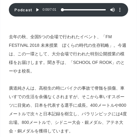
Podcast
0:00
/
7:01
去年の秋、全国5つの会場で行われたイベント、「FM
FESTIVAL 2018 未来授業 ぼくらの時代の生存戦略」。今週
は、この一環として、大分会場で行われた特別公開授業の模
様をお届けします。聞き手は、「SCHOOL OF ROOK」のと
ーやま校長。
廣道純さんは、高校生の時にバイクの事故で脊髄を損傷、車
いすでの生活を余儀なくされますが、そこから車いすスポー
ツに目覚め、日本を代表する選手に成長。400メートルや800
メートルで次々と日本記録を樹立し、パラリンピックには4度
出場。800メートルで、シドニー大会・銀メダル、アテネ大
会・銅メダルを獲得しています。