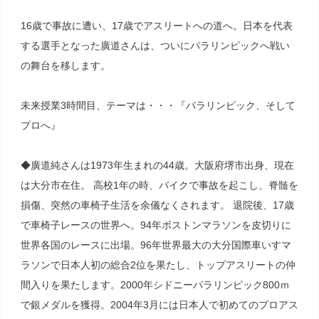
16歳で事故に遭い、17歳でアスリートへの道へ。日本を代表
する選手となった廣道さんは、ついにパラリンピックへ戦い
の舞台を移します。
未来授業3時間目、テーマは・・・『パラリンピック、そして
プロへ』
◆廣道純さんは1973年生まれの44歳。大阪府堺市出身、現在
は大分市在住。 高校1年の時、バイクで事故を起こし、脊髄を
損傷、突然の車椅子生活を余儀なくされます。 退院後、17歳
で車椅子レースの世界へ。94年ボストンマラソンを皮切りに
世界各国のレースに出場。96年世界最大の大分国際車いすマ
ラソンで日本人初の総合2位を果たし、トップアスリートの仲
間入りを果たします。2000年シドニーパラリンピック800ｍ
で銀メダルを獲得。2004年3月には日本人で初めてのプロアス