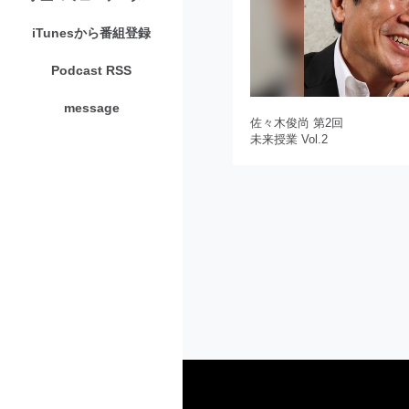
iTunesから番組登録
Podcast RSS
message
佐々木俊尚 第2回
未来授業 Vol.2