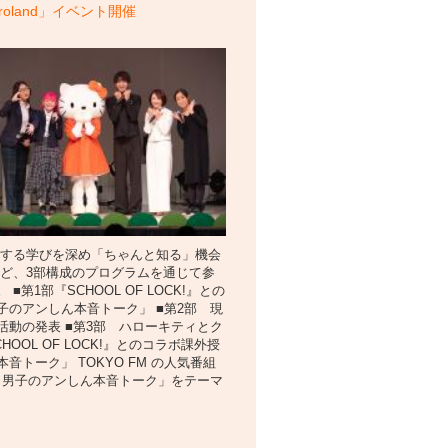
 Puroland」イベント開催
関する学びを深め「ちゃんと知る」機会
など、3部構成のプログラムを通じて参
1部『SCHOOL OF LOCK!』との
のアンしん本音トーク」 ■第2部 現
動の発表 ■第3部 ハローキティとク
OL OF LOCK!』とのコラボ課外授
トーク」 TOKYO FM の人気番組
「女子と男子のアンしん本音トーク」をテーマ