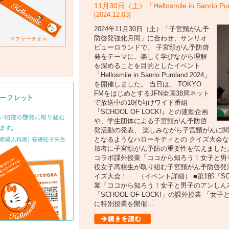
11月30日（土）「Hellosmile in Sanrio
[2024.12.03]
2024年11月30日（土）「子宮頸がん予
防啓発強化月間」に合わせ、サンリオ
ピューロランドで、 子宮頸がん予防啓
発をテーマに、楽しく学びながら理解
を深めることを目的としたイベント
「Hellosmile in Sanrio Puroland 2024」
を開催しました。 当日は、 TOKYO
FMをはじめとするJFN全国38局ネット
で放送中の10代向けワイド番組
『SCHOOL OF LOCK!』との連動企画
や、学生団体による子宮頸がん予防啓
発活動の発表、 楽しみながら子宮頸がんに
となるようなハローキティとの クイズ大会
加者に子宮頸がん予防の重要性を伝えました。 ■第
コラボ課外授業「ココから知ろう！女子と男子
役女子高校生が取り組む子宮頸がん予防啓発活
イズ大会！ （イベント詳細） ■第1部『SCHO
業「ココから知ろう！女子と男子のアンしん本音
「SCHOOL OF LOCK!」の課外授業 
に特別授業を開催...