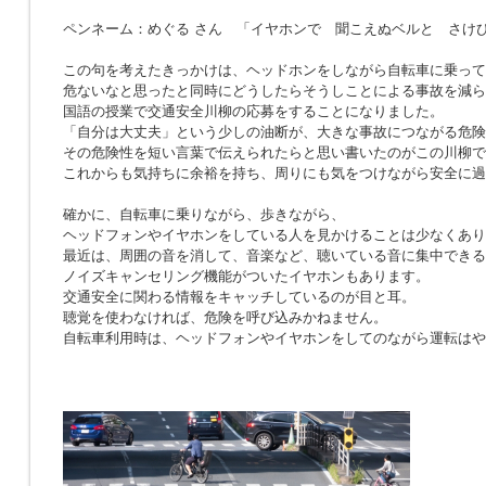
ペンネーム：めぐる さん 「イヤホンで 聞こえぬベルと さけ
この句を考えたきっかけは、ヘッドホンをしながら自転車に乗って
危ないなと思ったと同時にどうしたらそうしことによる事故を減ら
国語の授業で交通安全川柳の応募をすることになりました。
「自分は大丈夫」という少しの油断が、大きな事故につながる危険
その危険性を短い言葉で伝えられたらと思い書いたのがこの川柳で
これからも気持ちに余裕を持ち、周りにも気をつけながら安全に過
確かに、自転車に乗りながら、歩きながら、
ヘッドフォンやイヤホンをしている人を見かけることは少なくあり
最近は、周囲の音を消して、音楽など、聴いている音に集中できる
ノイズキャンセリング機能がついたイヤホンもあります。
交通安全に関わる情報をキャッチしているのが目と耳。
聴覚を使わなければ、危険を呼び込みかねません。
自転車利用時は、ヘッドフォンやイヤホンをしてのながら運転はや