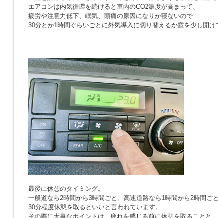
エアコンは内気循環を続けると車内のCO2濃度が高まって、
疲労や注意力低下、眠気、頭痛の原因になりか寝ないので
30分とか1時間ぐらいごとに外気導入に切り替えるか窓を少し開け
最後に休憩のタイミング。
一般道なら2時間から3時間ごと、高速道路なら1時間から2時間ご
30分程度休憩を取るといいと言われています。
その際に大事なポイントは、疲れを感じる前に休憩を取ることと