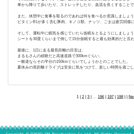
車から降りて歩いたり、ストレッチしたり、血流を良くすることで
また、休憩中に食事を取るのであれば何を食べるか意識しましょう
ビタミンB1が多く含む豚肉、キノコ類、ナッツ、ごまは疲労回復
そして、運転中に眠気を感じていたら仮眠をとるようにしましょう
シートを30度くらいまで倒して15分仮眠すると最も効果的だと言
最後に、1日に走る最長距離の目安は、
まるもさんの経験だと高速道路で300kmぐらい、
一般道ならその半分の150kmぐらいでしょうかとのことでした。
夏休みの長距離ドライブは安全に気をつけて、楽しい時間を過ごし
1 |
2
|
3
| …
196
|
197
|
198
| |
Ne