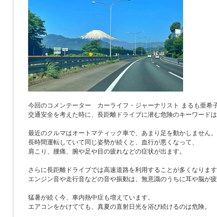
今回のコメンテーター カーライフ・ジャーナリスト まるも亜希
交通安全を考えた時に、長距離ドライブに潜む危険のキーワードは
最近のクルマはオートマティック車で、あまり足を動かしません。
長時間運転していて同じ姿勢が続くと、血行が悪くなって、
肩こり、腰痛、腕や足や目の疲れなどの症状が出ます。
さらに長距離ドライブでは高速道路を利用することが多くなります
エンジン音や走行音などの音や振動は、無意識のうちに耳や脳が疲
猛暑が続く今、車内熱中症も増えています。
エアコンをかけてても、真夏の直射日光を浴び続けるのは危険。