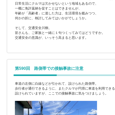
日常生活にクルマは欠かせないという地域もあるので、
一概に免許返納を促すことはできませんが、
年齢が「高齢者」に達した方は、生活環境を鑑みつつ、
何かの折に、検討してみてはいかがでしょうか。
そして、交通安全川柳。
皆さんも、ご家族と一緒に１句つくってみてはどうですか。
交通安全の意識が、いっそう高まると思います。
第590回 路側帯での接触事故に注意
車道の左側に白線などが引かれて、設けられた路側帯。
歩行者が通行できるように、またクルマが円滑に車道を利用できる
設けられていますが、ここでの接触事故に気をつけましょう。