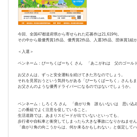
今回、全国47都道府県から寄せられた応募作は21,619句。
その中から最優秀賞1作品、優秀賞2作品、入選3作品、団体賞1組
＜入選＞
ペンネーム：ぴーちくぱーちく さん
「あこがれは 父のゴール
お父さんは、ずっと安全運転を続けてきた方なのでしょう。
それを見習おうという気持ちがある「ぴーちくぱーちく」さんもま
お父さんのような優秀ドライバーになるのではないでしょうか。
ペンネーム：しろくろ さん
「曲がり角 誰もいないは 思い込
この番組でよく注意を促していること。
生活道路では、あまりスピードが出ていないといっても、
歩行者や自転車と衝突してしまったら大きな事故になりかねません
「曲がり角の向こうからは、何か来るかもしれない」と仮定してハ