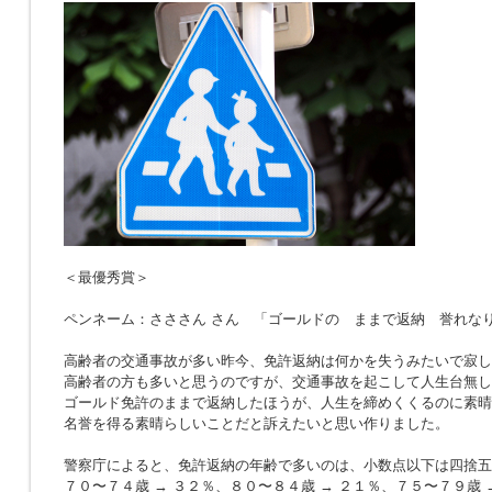
＜最優秀賞＞
ペンネーム：さささん さん 「ゴールドの ままで返納 誉れな
高齢者の交通事故が多い昨今、免許返納は何かを失うみたいで寂し
高齢者の方も多いと思うのですが、交通事故を起こして人生台無し
ゴールド免許のままで返納したほうが、人生を締めくくるのに素晴
名誉を得る素晴らしいことだと訴えたいと思い作りました。
警察庁によると、免許返納の年齢で多いのは、小数点以下は四捨五
７０〜７４歳 → ３２％、８０〜８４歳 → ２１％、７５〜７９歳 