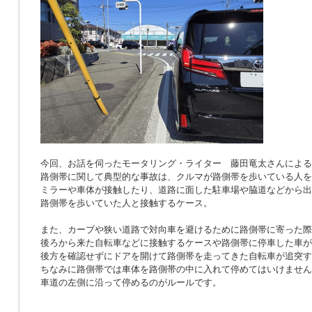
今回、お話を伺ったモータリング・ライター 藤田竜太さんによる
路側帯に関して典型的な事故は、クルマが路側帯を歩いている人を
ミラーや車体が接触したり、道路に面した駐車場や脇道などから出
路側帯を歩いていた人と接触するケース。
また、カーブや狭い道路で対向車を避けるために路側帯に寄った際
後ろから来た自転車などに接触するケースや路側帯に停車した車が
後方を確認せずにドアを開けて路側帯を走ってきた自転車が追突す
ちなみに路側帯では車体を路側帯の中に入れて停めてはいけません
車道の左側に沿って停めるのがルールです。