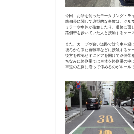
今回、お話を伺ったモータリング・ラ
路側帯に関して典型的な事故は、クル
ミラーや車体が接触したり、道路に面
路側帯を歩いていた人と接触するケー
また、カーブや狭い道路で対向車を避
後ろから来た自転車などに接触するケ
後方を確認せずにドアを開けて路側帯
ちなみに路側帯では車体を路側帯の中
車道の左側に沿って停めるのがルール