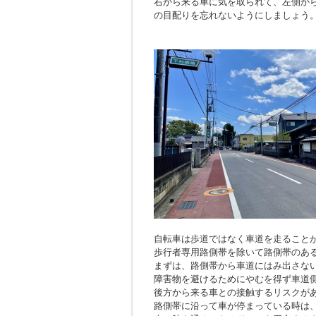
右から来る車に気を取られて、左側か
の目配りを忘れないようにしましょう
自転車は歩道ではなく車道を走ること
歩行者専用路側帯を除いて路側帯のあ
まずは、路側帯から車道にはみ出さな
障害物を避けるためにやむを得ず車道
後方から来る車との接触するリスクが
路側帯に沿って車が停まっている時は