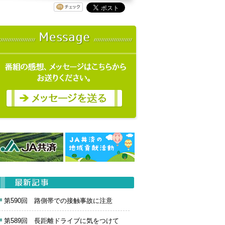
第590回 路側帯での接触事故に注意
第589回 長距離ドライブに気をつけて