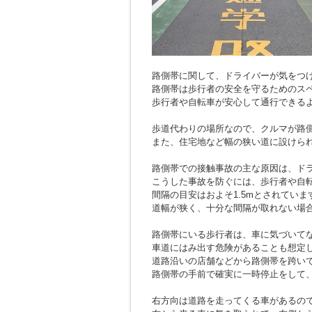
路側帯に関して、ドライバーが気をつ
路側帯は歩行者の安全を守るためのス
歩行者や自転車が安心して通行できる
歩道代わりの場所なので、クルマが路
また、住宅地など幅の狭い道に設けら
路側帯での接触事故の主な原因は、ド
こうした事故を防ぐには、歩行者や自
間隔の目安はおよそ1.5mとされていま
道幅が狭く、十分な間隔が取れない場
路側帯にいる歩行者は、車に気づいて
車道にはみ出す危険があることも想定
道路沿いの店舗などから路側帯を跨い
路側帯の手前で確実に一時停止をして
右方向は道路を走ってくる車があるの