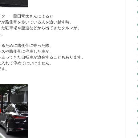
イター 藤田竜太さんによると
マが路側帯を歩いている人を追い越す時、
した駐車場や脇道などから出てきたクルマが、
ス。
けるために路側帯に寄った際、
ースや路側帯に停車した車が、
を走ってきた自転車が追突することもあります。
に入れて停めてはいけません。
です。