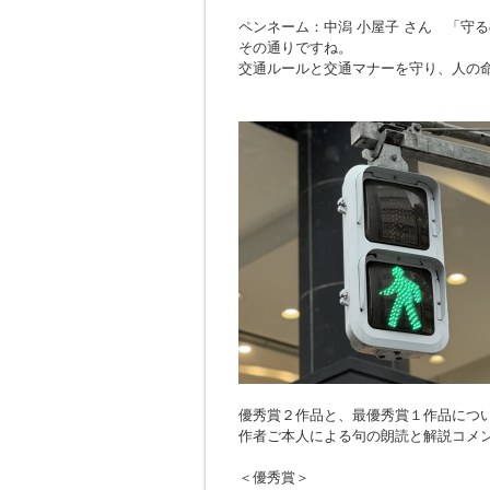
ペンネーム：中潟 小屋子 さん 「
守る
その通りですね。
交通ルールと交通マナーを守り、人の
優秀賞２作品と、最優秀賞１作品につ
作者ご本人による句の朗読と解説コメ
＜優秀賞＞