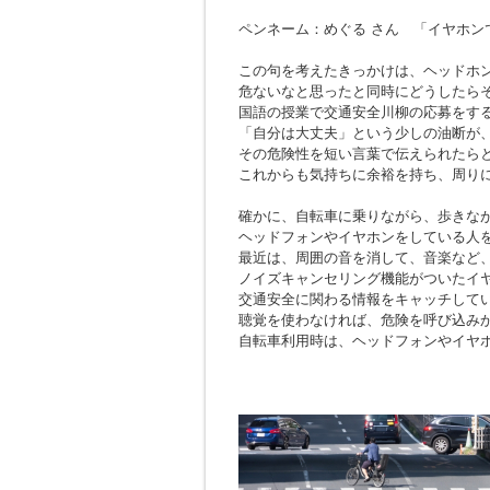
ペンネーム：めぐる さん 「イヤホン
この句を考えたきっかけは、ヘッドホ
危ないなと思ったと同時にどうしたら
国語の授業で交通安全川柳の応募をす
「自分は大丈夫」という少しの油断が
その危険性を短い言葉で伝えられたら
これからも気持ちに余裕を持ち、周り
確かに、自転車に乗りながら、歩きな
ヘッドフォンやイヤホンをしている人
最近は、周囲の音を消して、音楽など
ノイズキャンセリング機能がついたイ
交通安全に関わる情報をキャッチして
聴覚を使わなければ、危険を呼び込み
自転車利用時は、ヘッドフォンやイヤ