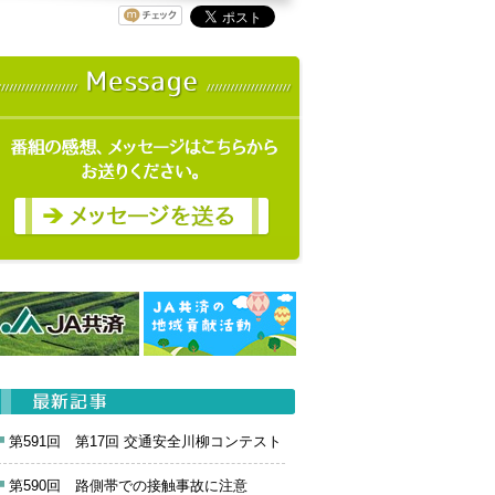
第591回 第17回 交通安全川柳コンテスト
第590回 路側帯での接触事故に注意