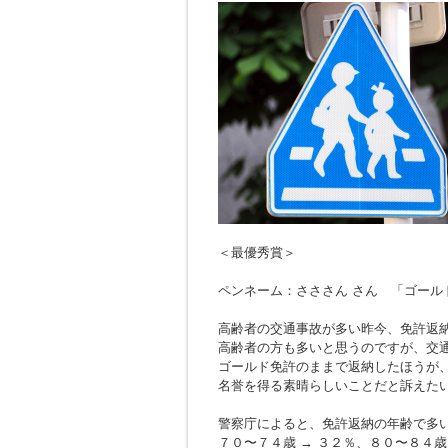
＜最優秀賞＞
ペンネーム：さささん さん 「ゴール
高齢者の交通事故が多い昨今、免許返
高齢者の方も多いと思うのですが、交
ゴールド免許のままで返納したほうが
名誉を得る素晴らしいことだと訴えた
警察庁によると、免許返納の年齢で多
７０〜７４歳 → ３２％、８０〜８４歳