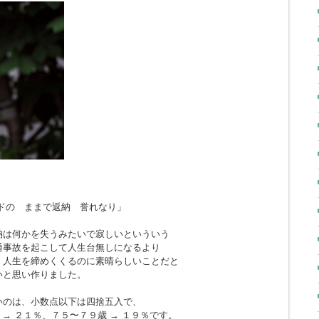
ドの ままで返納 誉れなり」
納は何かを失うみたいで寂しいといういう
通事故を起こして人生台無しになるより
、人生を締めくくるのに素晴らしいことだと
いと思い作りました。
いのは、小数点以下は四捨五入で、
 → ２１％、７５〜７９歳 → １９％です。