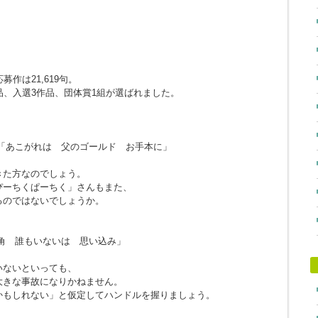
作は21,619句。
品、入選3作品、団体賞1組が選ばれました。
「あこがれは 父のゴールド お手本に」
きた方なのでしょう。
ぴーちくぱーちく」さんもまた、
るのではないでしょうか。
角 誰もいないは 思い込み」
。
いないといっても、
大きな事故になりかねません。
かもしれない」と仮定してハンドルを握りましょう。