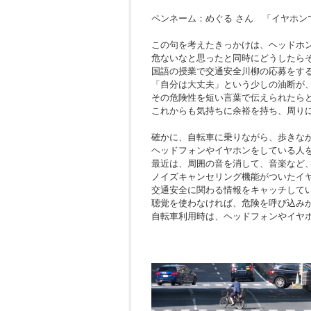
ペンネーム：めぐる さん 「イヤホン
この句を考えたきっかけは、ヘッドホ
危ないなと思ったと同時にどうしたら
国語の授業で交通安全川柳の応募をす
「自分は大丈夫」という少しの油断が
その危険性を短い言葉で伝えられたら
これからも気持ちに余裕を持ち、周り
確かに、自転車に乗りながら、歩きな
ヘッドフォンやイヤホンをしている人
最近は、周囲の音を消して、音楽など
ノイズキャンセリング機能がついたイ
交通安全に関わる情報をキャッチして
聴覚を使わなければ、危険を呼び込み
自転車利用時は、ヘッドフォンやイヤ