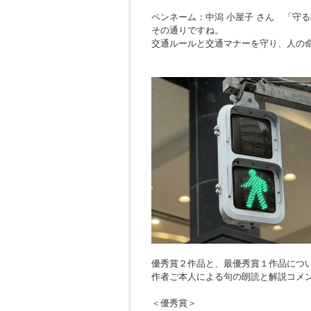
ペンネーム：中潟 小屋子 さん 「
守る
その通りですね。
交通ルールと交通マナーを守り、人の
優秀賞２作品と、最優秀賞１作品につ
作者ご本人による句の朗読と解説コメ
＜優秀賞＞