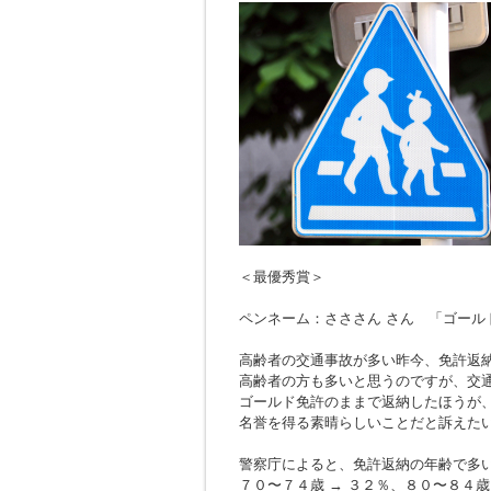
＜最優秀賞＞
ペンネーム：さささん さん 「ゴール
高齢者の交通事故が多い昨今、免許返
高齢者の方も多いと思うのですが、交
ゴールド免許のままで返納したほうが
名誉を得る素晴らしいことだと訴えた
警察庁によると、免許返納の年齢で多
７０〜７４歳 → ３２％、８０〜８４歳