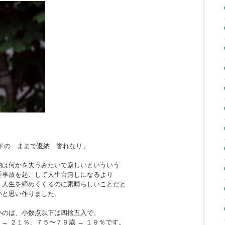
ドの ままで返納 誉れなり」
納は何かを失うみたいで寂しいといういう
通事故を起こして人生台無しになるより
、人生を締めくくるのに素晴らしいことだと
いと思い作りました。
いのは、小数点以下は四捨五入で、
 → ２１％、７５〜７９歳 → １９％です。