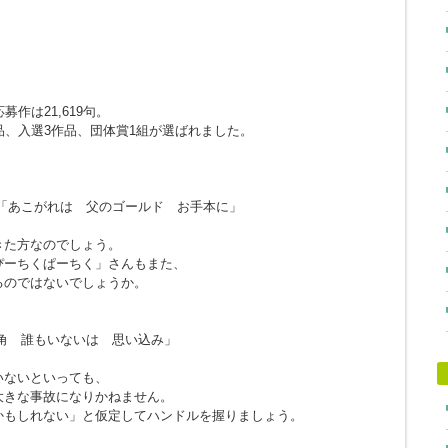
作は21,619句。
品、入選3作品、団体賞1組が選ばれました。
「あこがれは 父のゴールド お手本に」
きた方なのでしょう。
ぴーちくぱーちく」さんもまた、
るのではないでしょうか。
角 誰もいないは 思い込み」
。
いないといっても、
大きな事故になりかねません。
かもしれない」と仮定してハンドルを握りましょう。