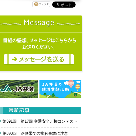
第591回 第17回 交通安全川柳コンテスト
第590回 路側帯での接触事故に注意