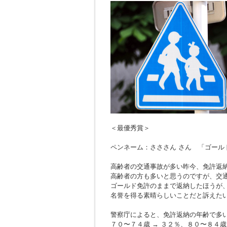
＜最優秀賞＞
ペンネーム：さささん さん 「ゴール
高齢者の交通事故が多い昨今、免許返
高齢者の方も多いと思うのですが、交
ゴールド免許のままで返納したほうが
名誉を得る素晴らしいことだと訴えた
警察庁によると、免許返納の年齢で多
７０〜７４歳 → ３２％、８０〜８４歳