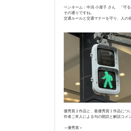
ペンネーム：中潟 小屋子 さん 「
守る
その通りですね。
交通ルールと交通マナーを守り、人の
優秀賞２作品と、最優秀賞１作品につ
作者ご本人による句の朗読と解説コメ
＜優秀賞＞