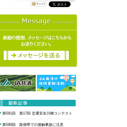
第591回 第17回 交通安全川柳コンテスト
第590回 路側帯での接触事故に注意