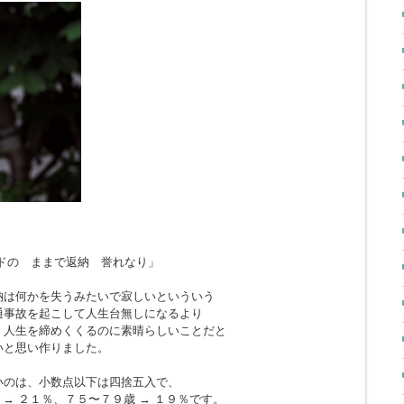
ドの ままで返納 誉れなり」
納は何かを失うみたいで寂しいといういう
通事故を起こして人生台無しになるより
、人生を締めくくるのに素晴らしいことだと
いと思い作りました。
いのは、小数点以下は四捨五入で、
 → ２１％、７５〜７９歳 → １９％です。