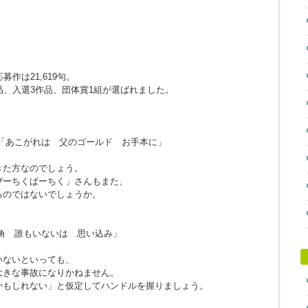
作は21,619句。
品、入選3作品、団体賞1組が選ばれました。
「あこがれは 父のゴールド お手本に」
きた方なのでしょう。
ぴーちくぱーちく」さんもまた、
るのではないでしょうか。
角 誰もいないは 思い込み」
。
いないといっても、
大きな事故になりかねません。
かもしれない」と仮定してハンドルを握りましょう。