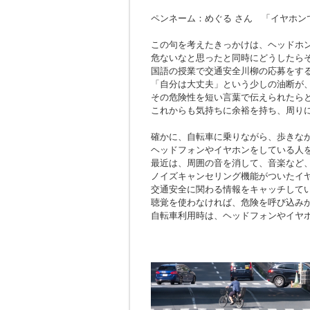
ペンネーム：めぐる さん 「イヤホン
この句を考えたきっかけは、ヘッドホ
危ないなと思ったと同時にどうしたら
国語の授業で交通安全川柳の応募をす
「自分は大丈夫」という少しの油断が
その危険性を短い言葉で伝えられたら
これからも気持ちに余裕を持ち、周り
確かに、自転車に乗りながら、歩きな
ヘッドフォンやイヤホンをしている人
最近は、周囲の音を消して、音楽など
ノイズキャンセリング機能がついたイ
交通安全に関わる情報をキャッチして
聴覚を使わなければ、危険を呼び込み
自転車利用時は、ヘッドフォンやイヤ