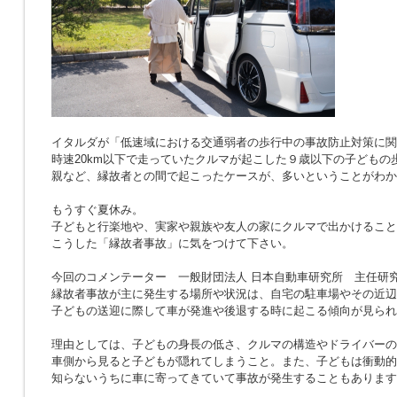
イタルダが「低速域における交通弱者の歩行中の事故防止対策に関
時速20km以下で走っていたクルマが起こした９歳以下の子どもの
親など、縁故者との間で起こったケースが、多いということがわか
もうすぐ夏休み。
子どもと行楽地や、実家や親族や友人の家にクルマで出かけること
こうした「縁故者事故」に気をつけて下さい。
今回のコメンテーター 一般財団法人 日本自動車研究所 主任研究
縁故者事故が主に発生する場所や状況は、自宅の駐車場やその近辺
子どもの送迎に際して車が発進や後退する時に起こる傾向が見られ
理由としては、子どもの身長の低さ、クルマの構造やドライバーの
車側から見ると子どもが隠れてしまうこと。また、子どもは衝動的
知らないうちに車に寄ってきていて事故が発生することもあります