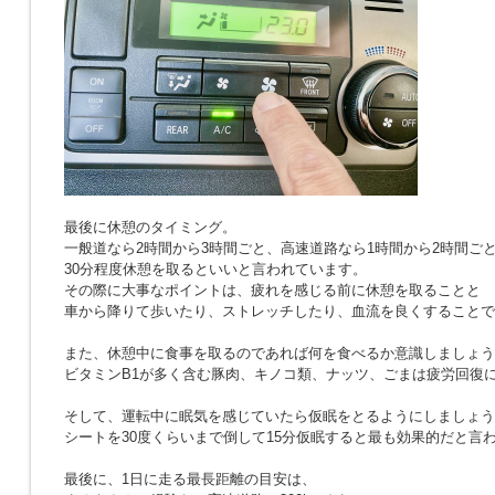
最後に休憩のタイミング。
一般道なら2時間から3時間ごと、高速道路なら1時間から2時間ご
30分程度休憩を取るといいと言われています。
その際に大事なポイントは、疲れを感じる前に休憩を取ることと
車から降りて歩いたり、ストレッチしたり、血流を良くすることで
また、休憩中に食事を取るのであれば何を食べるか意識しましょう
ビタミンB1が多く含む豚肉、キノコ類、ナッツ、ごまは疲労回復
そして、運転中に眠気を感じていたら仮眠をとるようにしましょう
シートを30度くらいまで倒して15分仮眠すると最も効果的だと言
最後に、1日に走る最長距離の目安は、