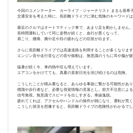
今回のコメンテーター カーライフ・ジャーナリスト まるも亜希
交通安全を考えた時に、長距離ドライブに潜む危険のキーワードは
最近のクルマはオートマティック車で、あまり足を動かしません。
長時間運転していて同じ姿勢が続くと、血行が悪くなって、
肩こり、腰痛、腕や足や目の疲れなどの症状が出ます。
さらに長距離ドライブでは高速道路を利用することが多くなります
エンジン音や走行音などの音や振動は、無意識のうちに耳や脳が疲
猛暑が続く今、車内熱中症も増えています。
エアコンをかけてても、真夏の直射日光を浴び続けるのは危険。
こうしたことが積み重なると、あらゆる事故に繋がる可能性があり
標識や歩行者など、必要な視覚情報の見落とし。前方不注意による
信号無視。無意識でスピードを出しすぎる。車線逸脱。
疲れてくれば、アクセルやハンドルの操作が雑になり、運転が荒く
こうした状況を想像すると、長距離ドライブの危険性がわかるでし