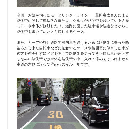
今回、お話を伺ったモータリング・ライター 藤田竜太さんによる
路側帯に関して典型的な事故は、クルマが路側帯を歩いている人を
ミラーや車体が接触したり、道路に面した駐車場や脇道などから出
路側帯を歩いていた人と接触するケース。
また、カーブや狭い道路で対向車を避けるために路側帯に寄った際
後ろから来た自転車などに接触するケースや路側帯に停車した車が
後方を確認せずにドアを開けて路側帯を走ってきた自転車が追突す
ちなみに路側帯では車体を路側帯の中に入れて停めてはいけません
車道の左側に沿って停めるのがルールです。