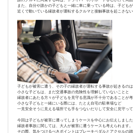
また、自分や誰かの子どもと一緒に車に乗っている時は、子どもが
近くで動いている縁故者が運転するクルマと接触事故を起こさない
子どもが被害に遭う、その子の縁故者が運転する事故が起きるのは
小さな子どもは、まだ交通事故の危険性を理解していないことと
縁故者にあたる方々が子どもを見守る意識が不十分であることが考
小さな子どもと一緒にいる際には、たとえ自宅の駐車場など
一見安全そうに見える場所でも手をつないだりして安全に見守って
今回は子どもが被害に遭ってしまうケースを中心にお伝えしました
縁故者事故に関しては、大人が被害に遭うケースも考えられます。
その際、気をつけるべきポイントはブレーキペダルとアクセルの踏