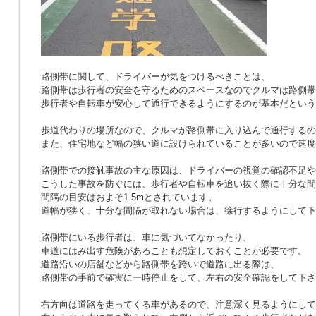
路側帯に関して、ドライバーが気をつけるべきことは、
路側帯は歩行者の安全を守るためのスペースなのでクルマは路側帯
歩行者や自転車が安心して通行できるようにするのが基本だという
歩道代わりの場所なので、クルマが路側帯に入り込んで通行するの
また、住宅地など幅の狭い道に設けられていることが多いので速度
路側帯での接触事故の主な原因は、ドライバーの視覚の確認不足や
こうした事故を防ぐには、歩行者や自転車を追い抜く際に十分な間
間隔の目安はおよそ1.5mとされています。
道幅が狭く、十分な間隔が取れない場合は、徐行するようにして下
路側帯にいる歩行者は、車に気づいてなかったり、
車道にはみ出す危険があることも想定しておくことが必要です。
道路沿いの店舗などから路側帯を跨いで道路に出る際は、
路側帯の手前で確実に一時停止をして、左右の安全確認をして下さ
右方向は道路を走ってくる車があるので、注意深く見るようにして