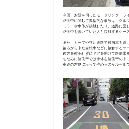
今回、お話を伺ったモータリング・ラ
路側帯に関して典型的な事故は、クル
ミラーや車体が接触したり、道路に面
路側帯を歩いていた人と接触するケー
また、カーブや狭い道路で対向車を避
後ろから来た自転車などに接触するケ
後方を確認せずにドアを開けて路側帯
ちなみに路側帯では車体を路側帯の中
車道の左側に沿って停めるのがルール