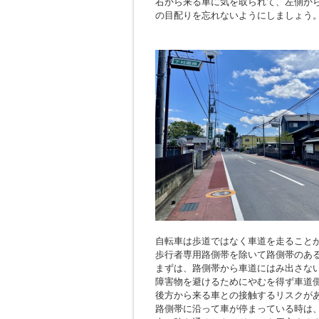
右から来る車に気を取られて、左側か
の目配りを忘れないようにしましょう
自転車は歩道ではなく車道を走ること
歩行者専用路側帯を除いて路側帯のあ
まずは、路側帯から車道にはみ出さな
障害物を避けるためにやむを得ず車道
後方から来る車との接触するリスクが
路側帯に沿って車が停まっている時は