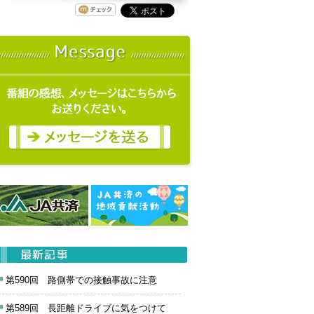
第590回 路側帯での接触事故に注意
第589回 長距離ドライブに気をつけて