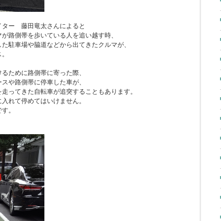
イター 藤田竜太さんによると
マが路側帯を歩いている人を追い越す時、
した駐車場や脇道などから出てきたクルマが、
ス。
けるために路側帯に寄った際、
ースや路側帯に停車した車が、
を走ってきた自転車が追突することもあります。
に入れて停めてはいけません。
です。