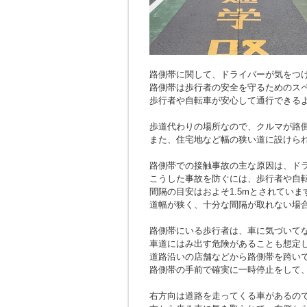
路側帯に関して、ドライバーが気をつ
路側帯は歩行者の安全を守るためのス
歩行者や自転車が安心して通行できる
歩道代わりの場所なので、クルマが路
また、住宅地など幅の狭い道に設けら
路側帯での接触事故の主な原因は、ド
こうした事故を防ぐには、歩行者や自
間隔の目安はおよそ1.5mとされていま
道幅が狭く、十分な間隔が取れない場
路側帯にいる歩行者は、車に気づいて
車道にはみ出す危険があることも想定
道路沿いの店舗などから路側帯を跨い
路側帯の手前で確実に一時停止をして
右方向は道路を走ってくる車があるの