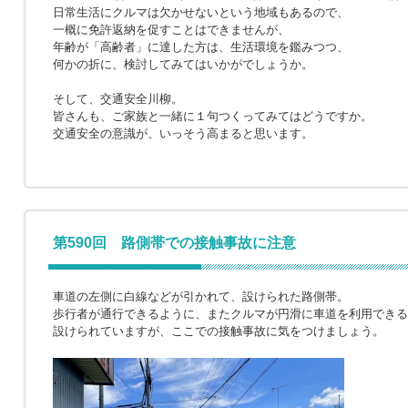
日常生活にクルマは欠かせないという地域もあるので、
一概に免許返納を促すことはできませんが、
年齢が「高齢者」に達した方は、生活環境を鑑みつつ、
何かの折に、検討してみてはいかがでしょうか。
そして、交通安全川柳。
皆さんも、ご家族と一緒に１句つくってみてはどうですか。
交通安全の意識が、いっそう高まると思います。
第590回 路側帯での接触事故に注意
車道の左側に白線などが引かれて、設けられた路側帯。
歩行者が通行できるように、またクルマが円滑に車道を利用できる
設けられていますが、ここでの接触事故に気をつけましょう。