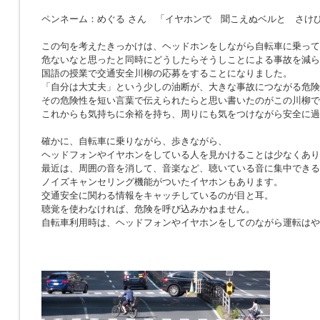
ペンネーム：めぐる さん 「イヤホンで 聞こえぬベルと さけ
この句を考えたきっかけは、ヘッドホンをしながら自転車に乗って
危ないなと思ったと同時にどうしたらそうしことによる事故を減ら
国語の授業で交通安全川柳の応募をすることになりました。
「自分は大丈夫」という少しの油断が、大きな事故につながる危険
その危険性を短い言葉で伝えられたらと思い書いたのがこの川柳で
これからも気持ちに余裕を持ち、周りにも気をつけながら安全に過
確かに、自転車に乗りながら、歩きながら、
ヘッドフォンやイヤホンをしている人を見かけることは少なくあり
最近は、周囲の音を消して、音楽など、聴いている音に集中できる
ノイズキャンセリング機能がついたイヤホンもあります。
交通安全に関わる情報をキャッチしているのが目と耳。
聴覚を使わなければ、危険を呼び込みかねません。
自転車利用時は、ヘッドフォンやイヤホンをしてのながら運転はや