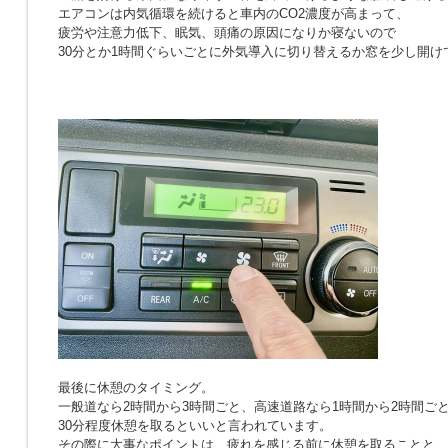
エアコンは内気循環を続けると車内のCO2濃度が高まって、
疲労や注意力低下、眠気、頭痛の原因になりか寝ないので
30分とか1時間ぐらいごとに外気導入に切り替えるか窓を少し開け
最後に休憩のタイミング。
一般道なら2時間から3時間ごと、高速道路なら1時間から2時間ご
30分程度休憩を取るといいと言われています。
その際に大事なポイントは、疲れを感じる前に休憩を取ることと