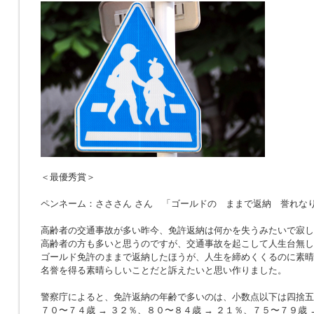
＜最優秀賞＞
ペンネーム：さささん さん 「ゴールドの ままで返納 誉れな
高齢者の交通事故が多い昨今、免許返納は何かを失うみたいで寂し
高齢者の方も多いと思うのですが、交通事故を起こして人生台無し
ゴールド免許のままで返納したほうが、人生を締めくくるのに素晴
名誉を得る素晴らしいことだと訴えたいと思い作りました。
警察庁によると、免許返納の年齢で多いのは、小数点以下は四捨五
７０〜７４歳 → ３２％、８０〜８４歳 → ２１％、７５〜７９歳 