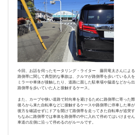
今回、お話を伺ったモータリング・ライター 藤田竜太さんによる
路側帯に関して典型的な事故は、クルマが路側帯を歩いている人を
ミラーや車体が接触したり、道路に面した駐車場や脇道などから出
路側帯を歩いていた人と接触するケース。
また、カーブや狭い道路で対向車を避けるために路側帯に寄った際
後ろから来た自転車などに接触するケースや路側帯に停車した車が
後方を確認せずにドアを開けて路側帯を走ってきた自転車が追突す
ちなみに路側帯では車体を路側帯の中に入れて停めてはいけません
車道の左側に沿って停めるのがルールです。