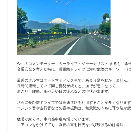
今回のコメンテーター カーライフ・ジャーナリスト まるも亜希
交通安全を考えた時に、長距離ドライブに潜む危険のキーワードは
最近のクルマはオートマティック車で、あまり足を動かしません。
長時間運転していて同じ姿勢が続くと、血行が悪くなって、
肩こり、腰痛、腕や足や目の疲れなどの症状が出ます。
さらに長距離ドライブでは高速道路を利用することが多くなります
エンジン音や走行音などの音や振動は、無意識のうちに耳や脳が疲
猛暑が続く今、車内熱中症も増えています。
エアコンをかけてても、真夏の直射日光を浴び続けるのは危険。