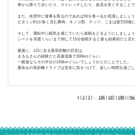
車から降りて歩いたり、ストレッチしたり、血流を良くすることで
また、休憩中に食事を取るのであれば何を食べるか意識しましょう
ビタミンB1が多く含む豚肉、キノコ類、ナッツ、ごまは疲労回復
そして、運転中に眠気を感じていたら仮眠をとるようにしましょう
シートを30度くらいまで倒して15分仮眠すると最も効果的だと言
最後に、1日に走る最長距離の目安は、
まるもさんの経験だと高速道路で300kmぐらい、
一般道ならその半分の150kmぐらいでしょうかとのことでした。
夏休みの長距離ドライブは安全に気をつけて、楽しい時間を過ごし
1 |
2
|
3
| …
196
|
197
|
198
| |
Ne