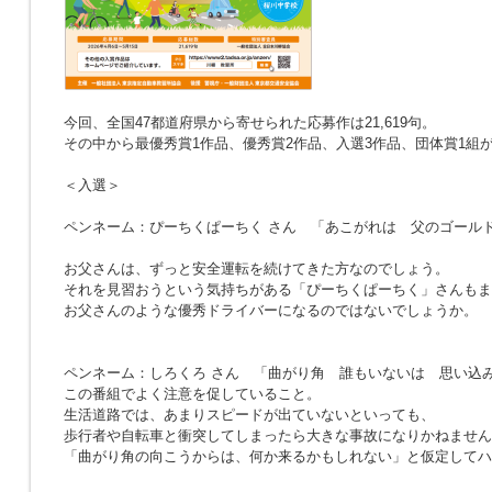
今回、全国47都道府県から寄せられた応募作は21,619句。
その中から最優秀賞1作品、優秀賞2作品、入選3作品、団体賞1組
＜入選＞
ペンネーム：ぴーちくぱーちく さん
「あこがれは 父のゴール
お父さんは、ずっと安全運転を続けてきた方なのでしょう。
それを見習おうという気持ちがある「ぴーちくぱーちく」さんもま
お父さんのような優秀ドライバーになるのではないでしょうか。
ペンネーム：しろくろ さん
「曲がり角 誰もいないは 思い込
この番組でよく注意を促していること。
生活道路では、あまりスピードが出ていないといっても、
歩行者や自転車と衝突してしまったら大きな事故になりかねません
「曲がり角の向こうからは、何か来るかもしれない」と仮定してハ