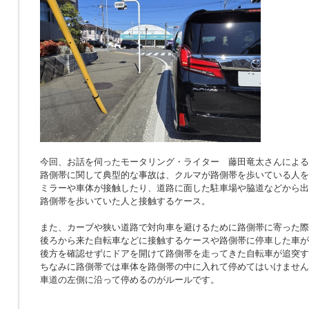
今回、お話を伺ったモータリング・ライター 藤田竜太さんによる
路側帯に関して典型的な事故は、クルマが路側帯を歩いている人を
ミラーや車体が接触したり、道路に面した駐車場や脇道などから出
路側帯を歩いていた人と接触するケース。
また、カーブや狭い道路で対向車を避けるために路側帯に寄った際
後ろから来た自転車などに接触するケースや路側帯に停車した車が
後方を確認せずにドアを開けて路側帯を走ってきた自転車が追突す
ちなみに路側帯では車体を路側帯の中に入れて停めてはいけません
車道の左側に沿って停めるのがルールです。