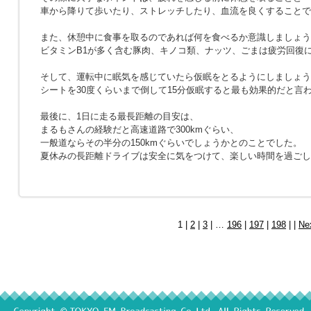
車から降りて歩いたり、ストレッチしたり、血流を良くすることで
また、休憩中に食事を取るのであれば何を食べるか意識しましょう
ビタミンB1が多く含む豚肉、キノコ類、ナッツ、ごまは疲労回復
そして、運転中に眠気を感じていたら仮眠をとるようにしましょう
シートを30度くらいまで倒して15分仮眠すると最も効果的だと言
最後に、1日に走る最長距離の目安は、
まるもさんの経験だと高速道路で300kmぐらい、
一般道ならその半分の150kmぐらいでしょうかとのことでした。
夏休みの長距離ドライブは安全に気をつけて、楽しい時間を過ごし
1 |
2
|
3
| …
196
|
197
|
198
| |
Ne