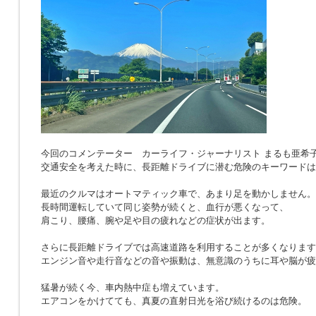
今回のコメンテーター カーライフ・ジャーナリスト まるも亜希
交通安全を考えた時に、長距離ドライブに潜む危険のキーワードは
最近のクルマはオートマティック車で、あまり足を動かしません。
長時間運転していて同じ姿勢が続くと、血行が悪くなって、
肩こり、腰痛、腕や足や目の疲れなどの症状が出ます。
さらに長距離ドライブでは高速道路を利用することが多くなります
エンジン音や走行音などの音や振動は、無意識のうちに耳や脳が疲
猛暑が続く今、車内熱中症も増えています。
エアコンをかけてても、真夏の直射日光を浴び続けるのは危険。