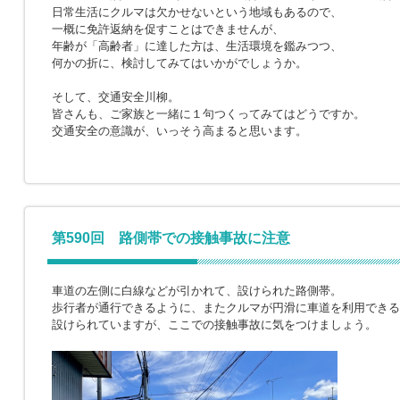
日常生活にクルマは欠かせないという地域もあるので、
一概に免許返納を促すことはできませんが、
年齢が「高齢者」に達した方は、生活環境を鑑みつつ、
何かの折に、検討してみてはいかがでしょうか。
そして、交通安全川柳。
皆さんも、ご家族と一緒に１句つくってみてはどうですか。
交通安全の意識が、いっそう高まると思います。
第590回 路側帯での接触事故に注意
車道の左側に白線などが引かれて、設けられた路側帯。
歩行者が通行できるように、またクルマが円滑に車道を利用できる
設けられていますが、ここでの接触事故に気をつけましょう。