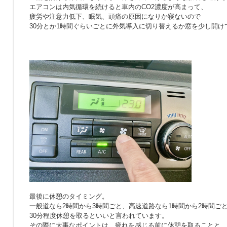
エアコンは内気循環を続けると車内のCO2濃度が高まって、
疲労や注意力低下、眠気、頭痛の原因になりか寝ないので
30分とか1時間ぐらいごとに外気導入に切り替えるか窓を少し開け
最後に休憩のタイミング。
一般道なら2時間から3時間ごと、高速道路なら1時間から2時間ご
30分程度休憩を取るといいと言われています。
その際に大事なポイントは、疲れを感じる前に休憩を取ることと