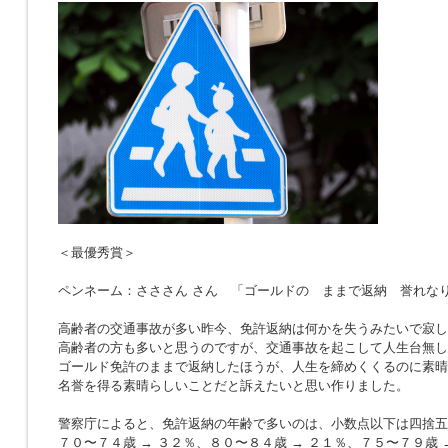
＜最優秀賞＞
ペンネーム：さささん さん 「ゴールドの ままで返納 誉れな
高齢者の交通事故が多い昨今、免許返納は何かを失うみたいで寂し
高齢者の方も多いと思うのですが、交通事故を起こして人生台無し
ゴールド免許のままで返納したほうが、人生を締めくくるのに素晴
名誉を得る素晴らしいことだと訴えたいと思い作りました。
警察庁によると、免許返納の年齢で多いのは、小数点以下は四捨五
７０〜７４歳 → ３２％、８０〜８４歳 → ２１％、７５〜７９歳 