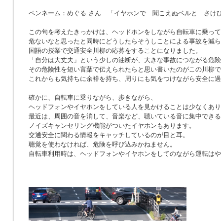
ペンネーム：めぐる さん 「イヤホンで 聞こえぬベルと さけ
この句を考えたきっかけは、ヘッドホンをしながら自転車に乗って
危ないなと思ったと同時にどうしたらそうしことによる事故を減ら
国語の授業で交通安全川柳の応募をすることになりました。
「自分は大丈夫」という少しの油断が、大きな事故につながる危険
その危険性を短い言葉で伝えられたらと思い書いたのがこの川柳で
これからも気持ちに余裕を持ち、周りにも気をつけながら安全に過
確かに、自転車に乗りながら、歩きながら、
ヘッドフォンやイヤホンをしている人を見かけることは少なくあり
最近は、周囲の音を消して、音楽など、聴いている音に集中できる
ノイズキャンセリング機能がついたイヤホンもあります。
交通安全に関わる情報をキャッチしているのが目と耳。
聴覚を使わなければ、危険を呼び込みかねません。
自転車利用時は、ヘッドフォンやイヤホンをしてのながら運転はや