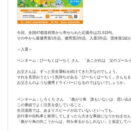
今回、全国47都道府県から寄せられた応募作は21,619句。
その中から最優秀賞1作品、優秀賞2作品、入選3作品、団体賞1組
＜入選＞
ペンネーム：ぴーちくぱーちく さん
「あこがれは 父のゴール
お父さんは、ずっと安全運転を続けてきた方なのでしょう。
それを見習おうという気持ちがある「ぴーちくぱーちく」さんもま
お父さんのような優秀ドライバーになるのではないでしょうか。
ペンネーム：しろくろ さん
「曲がり角 誰もいないは 思い込
この番組でよく注意を促していること。
生活道路では、あまりスピードが出ていないといっても、
歩行者や自転車と衝突してしまったら大きな事故になりかねません
「曲がり角の向こうからは、何か来るかもしれない」と仮定してハ