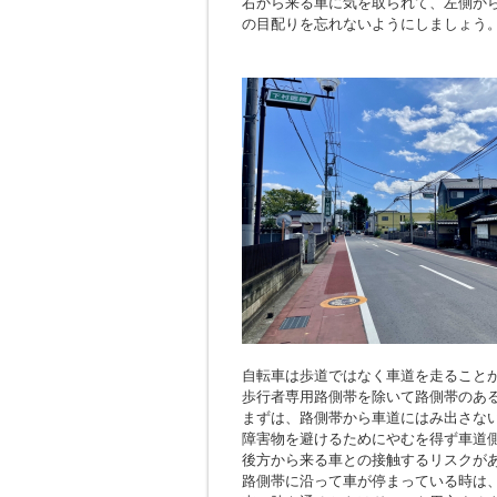
右から来る車に気を取られて、左側か
の目配りを忘れないようにしましょう
自転車は歩道ではなく車道を走ること
歩行者専用路側帯を除いて路側帯のあ
まずは、路側帯から車道にはみ出さな
障害物を避けるためにやむを得ず車道
後方から来る車との接触するリスクが
路側帯に沿って車が停まっている時は