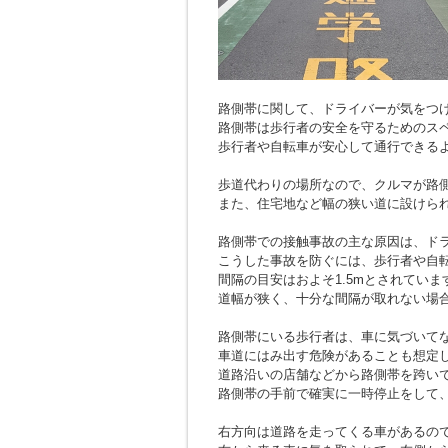
路側帯に関して、ドライバーが気をつ
路側帯は歩行者の安全を守るためのス
歩行者や自転車が安心して通行できる
歩道代わりの場所なので、クルマが路
また、住宅地など幅の狭い道に設けら
路側帯での接触事故の主な原因は、ド
こうした事故を防ぐには、歩行者や自
間隔の目安はおよそ1.5mとされていま
道幅が狭く、十分な間隔が取れない場
路側帯にいる歩行者は、車に気づいて
車道にはみ出す危険があることも想定
道路沿いの店舗などから路側帯を跨い
路側帯の手前で確実に一時停止をして
右方向は道路を走ってくる車があるの