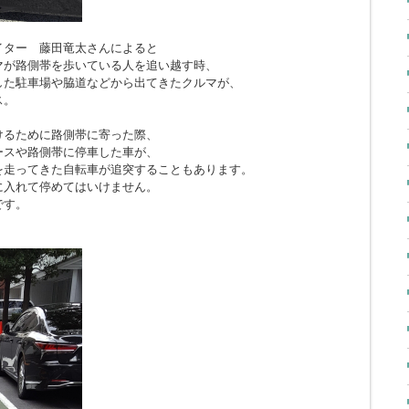
イター 藤田竜太さんによると
マが路側帯を歩いている人を追い越す時、
した駐車場や脇道などから出てきたクルマが、
ス。
けるために路側帯に寄った際、
ースや路側帯に停車した車が、
を走ってきた自転車が追突することもあります。
に入れて停めてはいけません。
です。