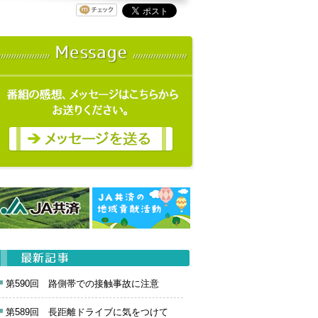
第590回 路側帯での接触事故に注意
第589回 長距離ドライブに気をつけて