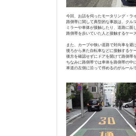
今回、お話を伺ったモータリング・ラ
路側帯に関して典型的な事故は、クル
ミラーや車体が接触したり、道路に面
路側帯を歩いていた人と接触するケー
また、カーブや狭い道路で対向車を避
後ろから来た自転車などに接触するケ
後方を確認せずにドアを開けて路側帯
ちなみに路側帯では車体を路側帯の中
車道の左側に沿って停めるのがルール