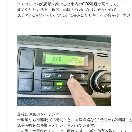
エアコンは内気循環を続けると車内のCO2濃度が高まって、
疲労や注意力低下、眠気、頭痛の原因になりか寝ないので
30分とか1時間ぐらいごとに外気導入に切り替えるか窓を少し開け
最後に休憩のタイミング。
一般道なら2時間から3時間ごと、高速道路なら1時間から2時間ご
30分程度休憩を取るといいと言われています。
その際に大事なポイントは、疲れを感じる前に休憩を取ることと