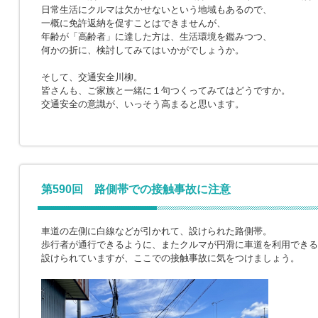
日常生活にクルマは欠かせないという地域もあるので、
一概に免許返納を促すことはできませんが、
年齢が「高齢者」に達した方は、生活環境を鑑みつつ、
何かの折に、検討してみてはいかがでしょうか。
そして、交通安全川柳。
皆さんも、ご家族と一緒に１句つくってみてはどうですか。
交通安全の意識が、いっそう高まると思います。
第590回 路側帯での接触事故に注意
車道の左側に白線などが引かれて、設けられた路側帯。
歩行者が通行できるように、またクルマが円滑に車道を利用できる
設けられていますが、ここでの接触事故に気をつけましょう。