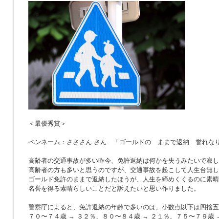
＜最優秀賞＞
ペンネーム：さささん さん 「ゴールドの ままで返納 誉れな
高齢者の交通事故が多い昨今、免許返納は何かを失うみたいで寂し
高齢者の方も多いと思うのですが、交通事故を起こして人生台無し
ゴールド免許のままで返納したほうが、人生を締めくくるのに素晴
名誉を得る素晴らしいことだと訴えたいと思い作りました。
警察庁によると、免許返納の年齢で多いのは、小数点以下は四捨五
７０〜７４歳 → ３２％、８０〜８４歳 → ２１％、７５〜７９歳 