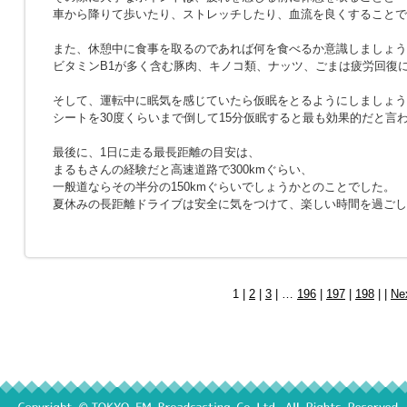
車から降りて歩いたり、ストレッチしたり、血流を良くすることで
また、休憩中に食事を取るのであれば何を食べるか意識しましょう
ビタミンB1が多く含む豚肉、キノコ類、ナッツ、ごまは疲労回復
そして、運転中に眠気を感じていたら仮眠をとるようにしましょう
シートを30度くらいまで倒して15分仮眠すると最も効果的だと言
最後に、1日に走る最長距離の目安は、
まるもさんの経験だと高速道路で300kmぐらい、
一般道ならその半分の150kmぐらいでしょうかとのことでした。
夏休みの長距離ドライブは安全に気をつけて、楽しい時間を過ごし
1 |
2
|
3
| …
196
|
197
|
198
| |
Ne