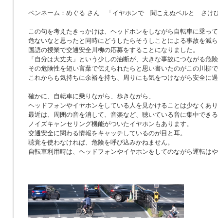
ペンネーム：めぐる さん 「イヤホンで 聞こえぬベルと さけ
この句を考えたきっかけは、ヘッドホンをしながら自転車に乗って
危ないなと思ったと同時にどうしたらそうしことによる事故を減ら
国語の授業で交通安全川柳の応募をすることになりました。
「自分は大丈夫」という少しの油断が、大きな事故につながる危険
その危険性を短い言葉で伝えられたらと思い書いたのがこの川柳で
これからも気持ちに余裕を持ち、周りにも気をつけながら安全に過
確かに、自転車に乗りながら、歩きながら、
ヘッドフォンやイヤホンをしている人を見かけることは少なくあり
最近は、周囲の音を消して、音楽など、聴いている音に集中できる
ノイズキャンセリング機能がついたイヤホンもあります。
交通安全に関わる情報をキャッチしているのが目と耳。
聴覚を使わなければ、危険を呼び込みかねません。
自転車利用時は、ヘッドフォンやイヤホンをしてのながら運転はや