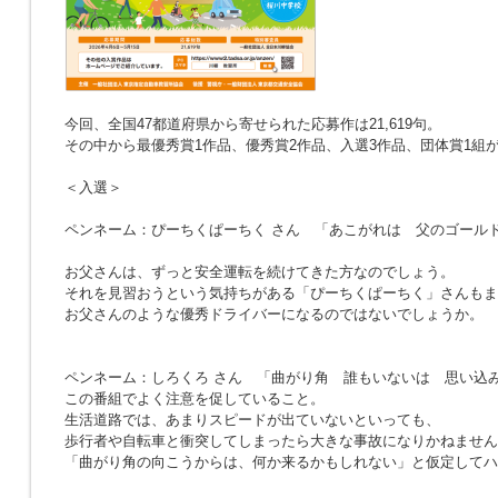
今回、全国47都道府県から寄せられた応募作は21,619句。
その中から最優秀賞1作品、優秀賞2作品、入選3作品、団体賞1組
＜入選＞
ペンネーム：ぴーちくぱーちく さん
「あこがれは 父のゴール
お父さんは、ずっと安全運転を続けてきた方なのでしょう。
それを見習おうという気持ちがある「ぴーちくぱーちく」さんもま
お父さんのような優秀ドライバーになるのではないでしょうか。
ペンネーム：しろくろ さん
「曲がり角 誰もいないは 思い込
この番組でよく注意を促していること。
生活道路では、あまりスピードが出ていないといっても、
歩行者や自転車と衝突してしまったら大きな事故になりかねません
「曲がり角の向こうからは、何か来るかもしれない」と仮定してハ