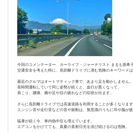
今回のコメンテーター カーライフ・ジャーナリスト まるも亜希
交通安全を考えた時に、長距離ドライブに潜む危険のキーワードは
最近のクルマはオートマティック車で、あまり足を動かしません。
長時間運転していて同じ姿勢が続くと、血行が悪くなって、
肩こり、腰痛、腕や足や目の疲れなどの症状が出ます。
さらに長距離ドライブでは高速道路を利用することが多くなります
エンジン音や走行音などの音や振動は、無意識のうちに耳や脳が疲
猛暑が続く今、車内熱中症も増えています。
エアコンをかけてても、真夏の直射日光を浴び続けるのは危険。