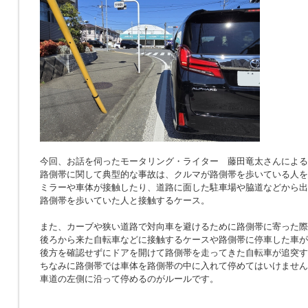
今回、お話を伺ったモータリング・ライター 藤田竜太さんによる
路側帯に関して典型的な事故は、クルマが路側帯を歩いている人を
ミラーや車体が接触したり、道路に面した駐車場や脇道などから出
路側帯を歩いていた人と接触するケース。
また、カーブや狭い道路で対向車を避けるために路側帯に寄った際
後ろから来た自転車などに接触するケースや路側帯に停車した車が
後方を確認せずにドアを開けて路側帯を走ってきた自転車が追突す
ちなみに路側帯では車体を路側帯の中に入れて停めてはいけません
車道の左側に沿って停めるのがルールです。