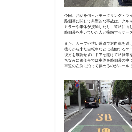
今回、お話を伺ったモータリング・ラ
路側帯に関して典型的な事故は、クル
ミラーや車体が接触したり、道路に面
路側帯を歩いていた人と接触するケー
また、カーブや狭い道路で対向車を避
後ろから来た自転車などに接触するケ
後方を確認せずにドアを開けて路側帯
ちなみに路側帯では車体を路側帯の中
車道の左側に沿って停めるのがルール