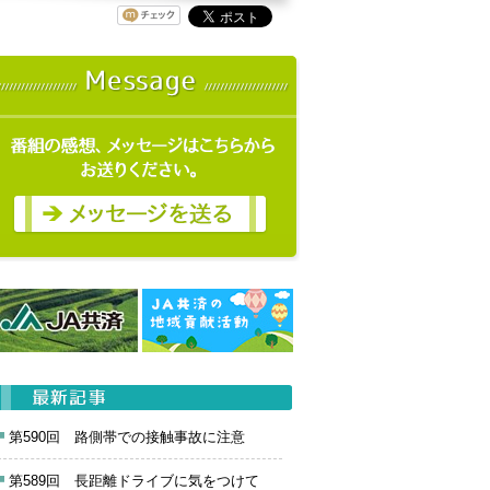
第590回 路側帯での接触事故に注意
第589回 長距離ドライブに気をつけて