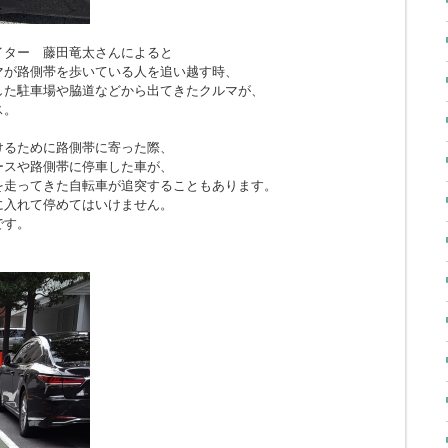
イター 藤田竜太さんによると
マが路側帯を歩いている人を追い越す時、
した駐車場や脇道などから出てきたクルマが、
ス。
けるために路側帯に寄った際、
ースや路側帯に停車した車が、
を走ってきた自転車が追突することもあります。
に入れて停めてはいけません。
です。