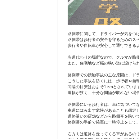
路側帯に関して、ドライバーが気をつ
路側帯は歩行者の安全を守るためのス
歩行者や自転車が安心して通行できる
歩道代わりの場所なので、クルマが路
また、住宅地など幅の狭い道に設けら
路側帯での接触事故の主な原因は、ド
こうした事故を防ぐには、歩行者や自
間隔の目安はおよそ1.5mとされていま
道幅が狭く、十分な間隔が取れない場
路側帯にいる歩行者は、車に気づいて
車道にはみ出す危険があることも想定
道路沿いの店舗などから路側帯を跨い
路側帯の手前で確実に一時停止をして
右方向は道路を走ってくる車があるの