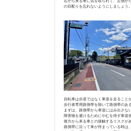
右から来る車に気を取られて、左側か
の目配りを忘れないようにしましょう
自転車は歩道ではなく車道を走ること
歩行者専用路側帯を除いて路側帯のあ
まずは、路側帯から車道にはみ出さな
障害物を避けるためにやむを得ず車道
後方から来る車との接触するリスクが
路側帯に沿って車が停まっている時は