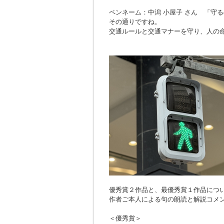
ペンネーム：中潟 小屋子 さん 「
守る
その通りですね。
交通ルールと交通マナーを守り、人の
優秀賞２作品と、最優秀賞１作品につ
作者ご本人による句の朗読と解説コメ
＜優秀賞＞