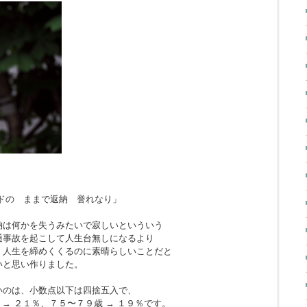
ドの ままで返納 誉れなり」
納は何かを失うみたいで寂しいといういう
通事故を起こして人生台無しになるより
、人生を締めくくるのに素晴らしいことだと
いと思い作りました。
いのは、小数点以下は四捨五入で、
 → ２１％、７５〜７９歳 → １９％です。