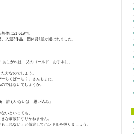
作は21,619句。
品、入選3作品、団体賞1組が選ばれました。
「あこがれは 父のゴールド お手本に」
きた方なのでしょう。
ぴーちくぱーちく」さんもまた、
るのではないでしょうか。
角 誰もいないは 思い込み」
。
いないといっても、
大きな事故になりかねません。
かもしれない」と仮定してハンドルを握りましょう。