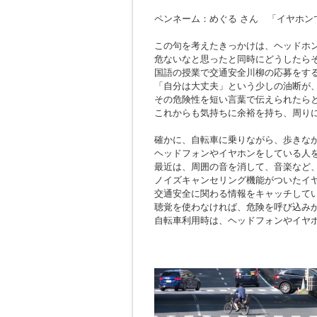
ペンネーム：めぐる さん 「イヤホン
この句を考えたきっかけは、ヘッドホ
危ないなと思ったと同時にどうしたら
国語の授業で交通安全川柳の応募をす
「自分は大丈夫」という少しの油断が
その危険性を短い言葉で伝えられたら
これからも気持ちに余裕を持ち、周り
確かに、自転車に乗りながら、歩きな
ヘッドフォンやイヤホンをしている人
最近は、周囲の音を消して、音楽など
ノイズキャンセリング機能がついたイ
交通安全に関わる情報をキャッチして
聴覚を使わなければ、危険を呼び込み
自転車利用時は、ヘッドフォンやイヤ