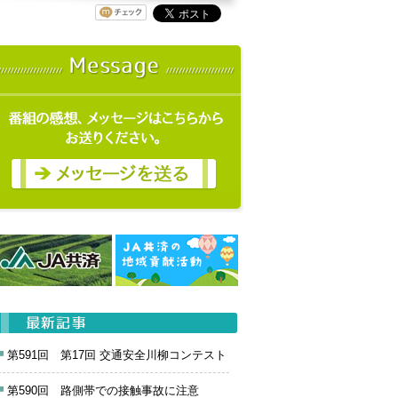
第591回 第17回 交通安全川柳コンテスト
第590回 路側帯での接触事故に注意