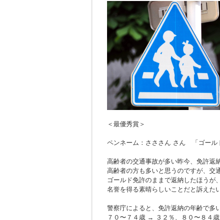
＜最優秀賞＞
ペンネーム：さささん さん 「ゴール
高齢者の交通事故が多い昨今、免許返
高齢者の方も多いと思うのですが、交
ゴールド免許のままで返納したほうが
名誉を得る素晴らしいことだと訴えた
警察庁によると、免許返納の年齢で多
７０〜７４歳 → ３２％、８０〜８４歳