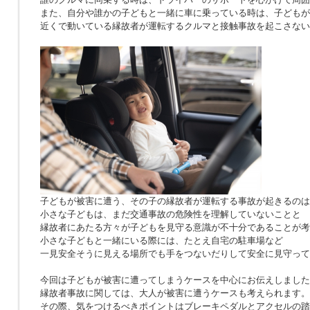
また、自分や誰かの子どもと一緒に車に乗っている時は、子どもが
近くで動いている縁故者が運転するクルマと接触事故を起こさない
子どもが被害に遭う、その子の縁故者が運転する事故が起きるのは
小さな子どもは、まだ交通事故の危険性を理解していないことと
縁故者にあたる方々が子どもを見守る意識が不十分であることが考
小さな子どもと一緒にいる際には、たとえ自宅の駐車場など
一見安全そうに見える場所でも手をつないだりして安全に見守って
今回は子どもが被害に遭ってしまうケースを中心にお伝えしました
縁故者事故に関しては、大人が被害に遭うケースも考えられます。
その際、気をつけるべきポイントはブレーキペダルとアクセルの踏