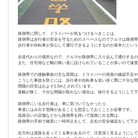
路側帯に関して、ドライバーが気をつけるべきことは、
路側帯は歩行者の安全を守るためのスペースなのでクルマは路側帯
歩行者や自転車が安心して通行できるようにするのが基本だという
歩道代わりの場所なので、クルマが路側帯に入り込んで通行するの
また、住宅地など幅の狭い道に設けられていることが多いので速度
路側帯での接触事故の主な原因は、ドライバーの視覚の確認不足や
こうした事故を防ぐには、歩行者や自転車を追い抜く際に十分な間
間隔の目安はおよそ1.5mとされています。
道幅が狭く、十分な間隔が取れない場合は、徐行するようにして下
路側帯にいる歩行者は、車に気づいてなかったり、
車道にはみ出す危険があることも想定しておくことが必要です。
道路沿いの店舗などから路側帯を跨いで道路に出る際は、
路側帯の手前で確実に一時停止をして、左右の安全確認をして下さ
右方向は道路を走ってくる車があるので、注意深く見るようにして