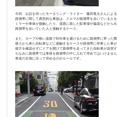
今回、お話を伺ったモータリング・ライター 藤田竜太さんによる
路側帯に関して典型的な事故は、クルマが路側帯を歩いている人を
ミラーや車体が接触したり、道路に面した駐車場や脇道などから出
路側帯を歩いていた人と接触するケース。
また、カーブや狭い道路で対向車を避けるために路側帯に寄った際
後ろから来た自転車などに接触するケースや路側帯に停車した車が
後方を確認せずにドアを開けて路側帯を走ってきた自転車が追突す
ちなみに路側帯では車体を路側帯の中に入れて停めてはいけません
車道の左側に沿って停めるのがルールです。