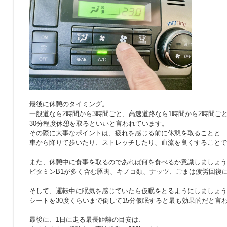
最後に休憩のタイミング。
一般道なら2時間から3時間ごと、高速道路なら1時間から2時間ご
30分程度休憩を取るといいと言われています。
その際に大事なポイントは、疲れを感じる前に休憩を取ることと
車から降りて歩いたり、ストレッチしたり、血流を良くすることで
また、休憩中に食事を取るのであれば何を食べるか意識しましょう
ビタミンB1が多く含む豚肉、キノコ類、ナッツ、ごまは疲労回復
そして、運転中に眠気を感じていたら仮眠をとるようにしましょう
シートを30度くらいまで倒して15分仮眠すると最も効果的だと言
最後に、1日に走る最長距離の目安は、