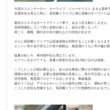
今回のコメンテーター カーライフ・ジャーナリスト まるも亜希
交通安全を考えた時に、長距離ドライブに潜む危険のキーワードは
最近のクルマはオートマティック車で、あまり足を動かしません。
長時間運転していて同じ姿勢が続くと、血行が悪くなって、
肩こり、腰痛、腕や足や目の疲れなどの症状が出ます。
さらに長距離ドライブでは高速道路を利用することが多くなります
エンジン音や走行音などの音や振動は、無意識のうちに耳や脳が疲
猛暑が続く今、車内熱中症も増えています。
エアコンをかけてても、真夏の直射日光を浴び続けるのは危険。
こうしたことが積み重なると、あらゆる事故に繋がる可能性があり
標識や歩行者など、必要な視覚情報の見落とし。前方不注意による
信号無視。無意識でスピードを出しすぎる。車線逸脱。
疲れてくれば、アクセルやハンドルの操作が雑になり、運転が荒く
こうした状況を想像すると、長距離ドライブの危険性がわかるでし