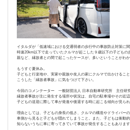
イタルダが「低速域における交通弱者の歩行中の事故防止対策に関
時速20km以下で走っていたクルマが起こした９歳以下の子どもの
親など、縁故者との間で起こったケースが、多いということがわか
もうすぐ夏休み。
子どもと行楽地や、実家や親族や友人の家にクルマで出かけること
こうした「縁故者事故」に気をつけて下さい。
今回のコメンテーター 一般財団法人 日本自動車研究所 主任研究
縁故者事故が主に発生する場所や状況は、自宅の駐車場やその近辺
子どもの送迎に際して車が発進や後退する時に起こる傾向が見られ
理由としては、子どもの身長の低さ、クルマの構造やドライバーの
車側から見ると子どもが隠れてしまうこと。また、子どもは衝動的
知らないうちに車に寄ってきていて事故が発生することもあります