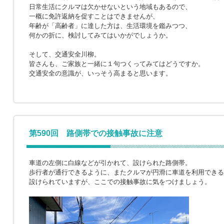
日常生活にクルマは欠かせないという地域もあるので、
一概に免許返納を促すことはできませんが、
年齢が「高齢者」に達した方は、生活環境を鑑みつつ、
何かの折に、検討してみてはいかがでしょうか。
そして、交通安全川柳。
皆さんも、ご家族と一緒に１句つくってみてはどうですか。
交通安全の意識が、いっそう高まると思います。
第590回 路側帯での接触事故に注意
車道の左側に白線などが引かれて、設けられた路側帯。
歩行者が通行できるように、またクルマが円滑に車道を利用できる
設けられていますが、ここでの接触事故に気をつけましょう。