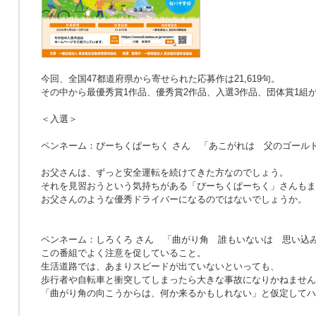
今回、全国47都道府県から寄せられた応募作は21,619句。
その中から最優秀賞1作品、優秀賞2作品、入選3作品、団体賞1組
＜入選＞
ペンネーム：ぴーちくぱーちく さん
「あこがれは 父のゴール
お父さんは、ずっと安全運転を続けてきた方なのでしょう。
それを見習おうという気持ちがある「ぴーちくぱーちく」さんもま
お父さんのような優秀ドライバーになるのではないでしょうか。
ペンネーム：しろくろ さん
「曲がり角 誰もいないは 思い込
この番組でよく注意を促していること。
生活道路では、あまりスピードが出ていないといっても、
歩行者や自転車と衝突してしまったら大きな事故になりかねません
「曲がり角の向こうからは、何か来るかもしれない」と仮定してハ