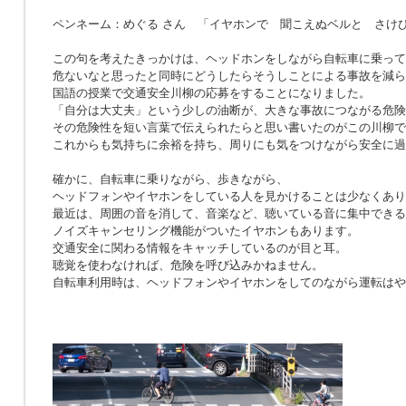
ペンネーム：めぐる さん 「イヤホンで 聞こえぬベルと さけ
この句を考えたきっかけは、ヘッドホンをしながら自転車に乗って
危ないなと思ったと同時にどうしたらそうしことによる事故を減ら
国語の授業で交通安全川柳の応募をすることになりました。
「自分は大丈夫」という少しの油断が、大きな事故につながる危険
その危険性を短い言葉で伝えられたらと思い書いたのがこの川柳で
これからも気持ちに余裕を持ち、周りにも気をつけながら安全に過
確かに、自転車に乗りながら、歩きながら、
ヘッドフォンやイヤホンをしている人を見かけることは少なくあり
最近は、周囲の音を消して、音楽など、聴いている音に集中できる
ノイズキャンセリング機能がついたイヤホンもあります。
交通安全に関わる情報をキャッチしているのが目と耳。
聴覚を使わなければ、危険を呼び込みかねません。
自転車利用時は、ヘッドフォンやイヤホンをしてのながら運転はや