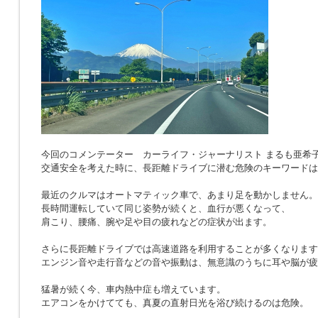
今回のコメンテーター カーライフ・ジャーナリスト まるも亜希
交通安全を考えた時に、長距離ドライブに潜む危険のキーワードは
最近のクルマはオートマティック車で、あまり足を動かしません。
長時間運転していて同じ姿勢が続くと、血行が悪くなって、
肩こり、腰痛、腕や足や目の疲れなどの症状が出ます。
さらに長距離ドライブでは高速道路を利用することが多くなります
エンジン音や走行音などの音や振動は、無意識のうちに耳や脳が疲
猛暑が続く今、車内熱中症も増えています。
エアコンをかけてても、真夏の直射日光を浴び続けるのは危険。