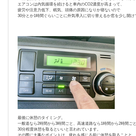
エアコンは内気循環を続けると車内のCO2濃度が高まって、
疲労や注意力低下、眠気、頭痛の原因になりか寝ないので
30分とか1時間ぐらいごとに外気導入に切り替えるか窓を少し開け
最後に休憩のタイミング。
一般道なら2時間から3時間ごと、高速道路なら1時間から2時間ご
30分程度休憩を取るといいと言われています。
その際に大事なポイントは、疲れを感じる前に休憩を取ることと