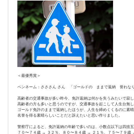
＜最優秀賞＞
ペンネーム：さささん さん 「ゴールドの ままで返納 誉れな
高齢者の交通事故が多い昨今、免許返納は何かを失うみたいで寂し
高齢者の方も多いと思うのですが、交通事故を起こして人生台無し
ゴールド免許のままで返納したほうが、人生を締めくくるのに素晴
名誉を得る素晴らしいことだと訴えたいと思い作りました。
警察庁によると、免許返納の年齢で多いのは、小数点以下は四捨五
７０〜７４歳 → ３２％、８０〜８４歳 → ２１％、７５〜７９歳 