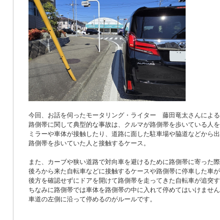
今回、お話を伺ったモータリング・ライター 藤田竜太さんによる
路側帯に関して典型的な事故は、クルマが路側帯を歩いている人を
ミラーや車体が接触したり、道路に面した駐車場や脇道などから出
路側帯を歩いていた人と接触するケース。
また、カーブや狭い道路で対向車を避けるために路側帯に寄った際
後ろから来た自転車などに接触するケースや路側帯に停車した車が
後方を確認せずにドアを開けて路側帯を走ってきた自転車が追突す
ちなみに路側帯では車体を路側帯の中に入れて停めてはいけません
車道の左側に沿って停めるのがルールです。