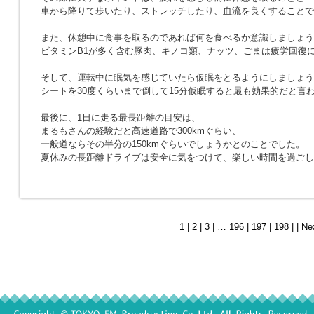
車から降りて歩いたり、ストレッチしたり、血流を良くすることで
また、休憩中に食事を取るのであれば何を食べるか意識しましょう
ビタミンB1が多く含む豚肉、キノコ類、ナッツ、ごまは疲労回復
そして、運転中に眠気を感じていたら仮眠をとるようにしましょう
シートを30度くらいまで倒して15分仮眠すると最も効果的だと言
最後に、1日に走る最長距離の目安は、
まるもさんの経験だと高速道路で300kmぐらい、
一般道ならその半分の150kmぐらいでしょうかとのことでした。
夏休みの長距離ドライブは安全に気をつけて、楽しい時間を過ごし
1 |
2
|
3
| …
196
|
197
|
198
| |
Ne