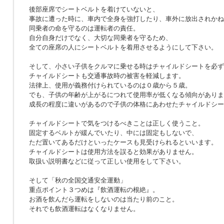
後部座席でシートベルトを着けていないと、
事故に遭った時に、車内で全身を強打したり、車外に放出されかね
同乗者の命を守るのは運転者の責任。
自分自身だけでなく、大切な同乗者を守るため、
全ての座席の人にシートベルトを着用させるようにして下さい。
そして、小さい子供をクルマに乗せる時はチャイルドシートを必ず
チャイルドシートも交通事故時の被害を軽減します。
法律上、使用が義務付けられているのは０歳から５歳。
でも、子供の年齢が上がるにつれて使用率が低くなる傾向があり
成長の程度に違いがあるので子供の体格にあわせたチャイルドシー
チャイルドシートで気をつけるべきことは正しく使うこと。
固定するベルトが緩んでいたり、中には固定もしないで、
ただ置いてあるだけといったケースも見受けられるといいます。
チャイルドシートは使用方法を誤ると効果がありません。
取扱い説明書などに従って正しい使用をして下さい。
そして「秋の全国交通安全運動」
重点ポイント３つめは『飲酒運転の根絶』。
お酒を飲んだら運転をしないのは当たり前のこと。
それでも飲酒運転はなくなりません。