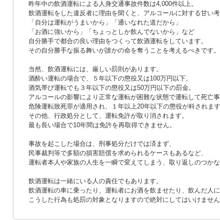
昨年中の飲酒運転による人身交通事故件数は4,000件以上。
飲酒運転をした違反者に理由を聞くと、アルコールに対する甘い考
「自分は運転がうまいから」「通いなれた道だから」
「お酒に強いから」「ちょっとしか飲んでないから」など
自分勝手で都合の良い理由をつくって飲酒運転をしています。
その自分勝手な振る舞いが誰かの命を奪うことを考えるべきです。
当然、飲酒運転には、厳しい罰則があります。
酒酔い運転の場合で、５年以下の懲役又は100万円以下。
酒気帯び運転でも３年以下の懲役又は50万円以下の罰金。
アルコールの影響により正常な運転が困難な状態で運転して死亡事
危険運転致死罪が適用され、１年以上20年以下の懲役が科されま
その他、行政処分として、運転免許が取り消されます。
最も長い場合で10年間は免許を再取得できません。
事故を起こした場合は、刑事処分だけでは済まず、
民事裁判等で多額の損害賠償を求められるケースもあるなど、
運転者本人や家族の人生を一瞬で変えてしまう、取り返しのつかな
飲酒運転は一緒にいる人の責任でもあります。
飲酒運転の車に乗ったり、運転者にお酒を飲ませたり、飲んだ人に
こうした行為も処罰の対象となりますので絶対にしてはいけません