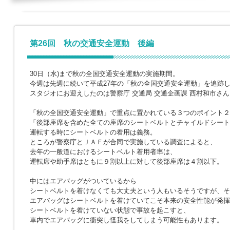
第26回 秋の交通安全運動 後編
30日（水)まで秋の全国交通安全運動の実施期間。
今週は先週に続いて平成27年の「秋の全国交通安全運動」を追跡
スタジオにお迎えしたのは警察庁 交通局 交通企画課 西村和市さん
「秋の全国交通安全運動」で重点に置かれている３つのポイント２
「後部座席を含めた全ての座席のシートベルトとチャイルドシート
運転する時にシートベルトの着用は義務。
ところが警察庁とＪＡＦが合同で実施している調査によると、
去年の一般道におけるシートベルト着用者率は、
運転席や助手席はともに９割以上に対して後部座席は４割以下。
中にはエアバッグがついているから
シートベルトを着けなくても大丈夫という人もいるそうですが、そ
エアバッグはシートベルトを着けていてこそ本来の安全性能が発揮
シートベルトを着けていない状態で事故を起こすと、
車内でエアバッグに衝突し怪我をしてしまう可能性もあります。