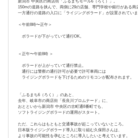
新潟市 中央区の商店街「ふるまちモール6（ろく）」。
150mの道路を挟んで、両側に29の店舗、専門学校や銀行がある商
一方通行の道路の入口に「ライジングボラード」が設置されていま
＜午前8時〜正午＞
ボラードが下がっていて通行OK。
＜正午〜午前8時 ＞
ボラードが上がっていて通行禁止。
通行には警察の通行許可が必要で許可車両には
ライジングボラードを下げるためのリモコンが配布されます。
「ふるまち6（ろく）」のあと、
去年、岐阜市の商店街「長良川プロムナード」に、
おとといから新潟市 中央区の古町通8番町でも、
ソフトライジングボラードの運用がスタート。
ただ、これらはもともと交通事故が起こっていないところ。
日本版ライジングボラード導入に取り組む久保田さんは、
より事故の可能性を孕むところに導入したいと考えています。