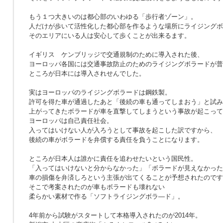
もう１つ大きいのは都心部のいわゆる「歩行者ゾーン」。
人だけが歩いて活性化した都心部を作るような場所にライジングボ
そのエリアにいる人は安心して歩くことが出来るます。
イギリス ケンブリッジで交通規制のために導入された後、
ヨーロッパ各国には交通事故防止のためのライジングボラードが普
ところが日本には導入されせんでした。
実はヨーロッパのライジングボラードは鋼鉄製。
許可を得た車が通過したあと「後続の車も通ってしまおう」と試み
上がってきたボラードが車を直撃してしまうという事故が起こって
ヨーロッパは自己責任社会。
入ってはいけない人が入ろうとして事故を起こした訳ですから、
後続の車がボラードを弁償する責任を負うことになります。
ところが日本人は誰かに責任を追わせたいという国民性。
「入ってはいけないと分からなかった」「ボラードが見えなかった
車の損傷を弁済しろという主張が出てくることが予想されたのです
そこで考案されたのが車もボラードも壊れない
柔らかい素材で作る「ソフトライジングボラ―ド」。
4年前から試験がスタートして本格導入されたのが2014年。