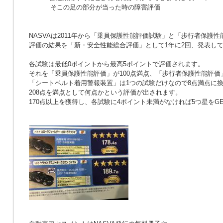
そこの足の部分が当った時の障害評価
NASVAは2011年から「乗員保護性能評価試験」と「歩行者保護
評価の結果を「新・安全性能総合評価」として1年に2回、発表し
各試験は最低0ポイントから最高5ポイントで評価されます。
それを「乗員保護性能評価」が100点満点、「歩行者保護性能評価」
「シートベルト着用警報装置」は1つの試験だけなので8点満点に
208点を満点として何点かという評価が出されます。
170点以上を獲得し、各試験に4ポイント未満がなければ5つ星をGE