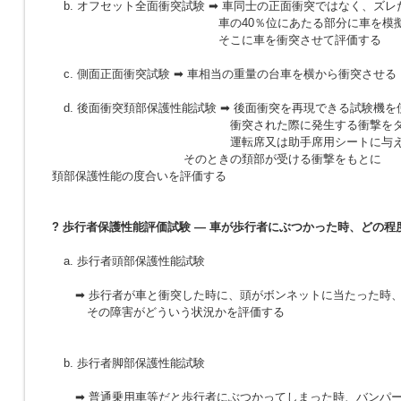
b. オフセット全面衝突試験 ➡ 車同士の正面衝突ではなく、ズ
車の40％位にあたる部分に車を模擬した壁
そこに車を衝突させて評価する
c. 側面正面衝突試験 ➡ 車相当の重量の台車を横から衝突させる
d. 後面衝突頚部保護性能試験 ➡ 後面衝突を再現できる試験機を
衝突された際に発生する衝撃をダミー
運転席又は助手席用シートに与えま
そのときの頚部が受ける衝撃をもとに
頚部保護性能の度合いを評価する
? 歩行者保護性能評価試験 — 車が歩行者にぶつかった時、どの
a. 歩行者頭部保護性能試験
➡ 歩行者が車と衝突した時に、頭がボンネットに当たった時
その障害がどういう状況かを評価する
b. 歩行者脚部保護性能試験
➡ 普通乗用車等だと歩行者にぶつかってしまった時、バンパー