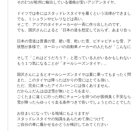
その1つが欧州に輸出している価格が安いアジアンタイヤ。
ドイツでは冬にはスタッドレスタイヤを履くという法律ができまし
でも、ミシュランやピレリなどは高い。
そこで、アジアのタイヤメーカーが一斉に作り出したのです。
でも、国沢さんによると「日本の道を想定しておらず、あまり合っ
日本の雪道は普通の雪、硬い雪、乾いた雪、ビチャビチャな雪、アイスバ
状態が多様で、ヨーロッパの自動車メーカーの人たちが「こんなに
そして「これはどうだろう？」と思っている人がいるかもしれない
もう１つ気になることが「オールシーズンタイヤ」。
国沢さんによるとオールシーズンタイヤは夏に乗ってもまったく問
また、このタイヤは降ったばかりの雪にはとても強い。
ただ、完全に凍ったアイスバーンには強くありません。
だからふだんはほぼ雪が無いところを走り、
ごくたまに遠くに行った時にチェーンを持つのが面倒臭く不安なら
雪が降ったらゆっくり走る条件つきで良いでしょうとのことでした
お住まいになっている地域にもよりますが
スタッドレスタイヤの知識をあらためて身につけて
ご自分の車に履かせるかどうか検討してみてください