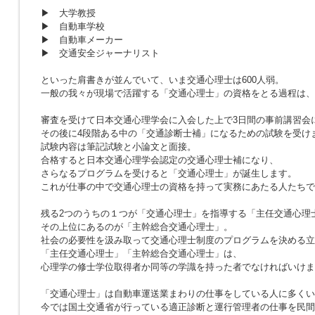
▶ 大学教授
▶ 自動車学校
▶ 自動車メーカー
▶ 交通安全ジャーナリスト
といった肩書きが並んでいて、いま交通心理士は600人弱。
一般の我々が現場で活躍する「交通心理士」の資格をとる過程は、
審査を受けて日本交通心理学会に入会した上で3日間の事前講習会
その後に4段階ある中の「交通診断士補」になるための試験を受け
試験内容は筆記試験と小論文と面接。
合格すると日本交通心理学会認定の交通心理士補になり、
さらなるプログラムを受けると「交通心理士」が誕生します。
これが仕事の中で交通心理士の資格を持って実務にあたる人たちで
残る2つのうちの１つが「交通心理士」を指導する「主任交通心理
その上位にあるのが「主幹総合交通心理士」。
社会の必要性を汲み取って交通心理士制度のプログラムを決める立
「主任交通心理士」「主幹総合交通心理士」は、
心理学の修士学位取得者か同等の学識を持った者でなければいけま
「交通心理士」は自動車運送業まわりの仕事をしている人に多くい
今では国土交通省が行っている適正診断と運行管理者の仕事を民間