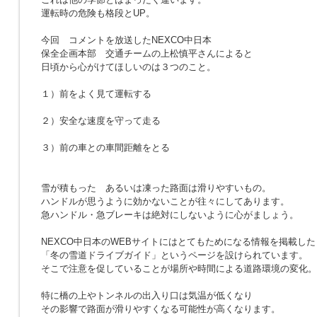
運転時の危険も格段とUP。
今回 コメントを放送したNEXCO中日本
保全企画本部 交通チームの上松慎平さんによると
日頃から心がけてほしいのは３つのこと。
１）前をよく見て運転する
２）安全な速度を守って走る
３）前の車との車間距離をとる
雪が積もった あるいは凍った路面は滑りやすいもの。
ハンドルが思うように効かないことが往々にしてあります。
急ハンドル・急ブレーキは絶対にしないように心がましょう。
NEXCO中日本のWEBサイトにはとてもためになる情報を掲載した
「冬の雪道ドライブガイド」というページを設けられています。
そこで注意を促していることが場所や時間による道路環境の変化。
特に橋の上やトンネルの出入り口は気温が低くなり
その影響で路面が滑りやすくなる可能性が高くなります。