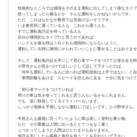
性格的なところでは感情をそのまま運転に出してしまう様なタイプ
怒ってしまったら煽るとか そんな運転をしかねないからです。
ただ これはなかなか教習では見抜けないそうです。
いま教習所に通っている人も これから通う人も
すでに運転免許証を持っている人も
自分が感情的なタイプだと思うのであれば
ハンドルを握る時はくれぐれも感情的にならないように。
運転している時に激情にかられていいことに繋がることはありませ
そして 運転免許証を手にして初心者マークをつけて公道を走る時
小野寺さんが気をつけてほしいとして話して下さったのは
「何年も運転している人に比べれば運転技術は上手ではない」と自
「車間距離をあける スピードを控えめに走る 十分に気をつけて
「初心者マークをつけていれば
周りの車は気を使ってくれると思う人もいるかもしれません。
でも 逆に軽視してくるドライバーもいます。
しっかり危険を予測しながら運転してほしいです」と小野寺さん。
中西さんも最後に言っていたように車は楽しく便利な乗り物。
ただ その重量は人間に比べるととてつもなく重く
ぶつかってしまうと人間はひとたまりもありません。
免許を手にしたら義務と責任を負うことを忘れないで下さい。