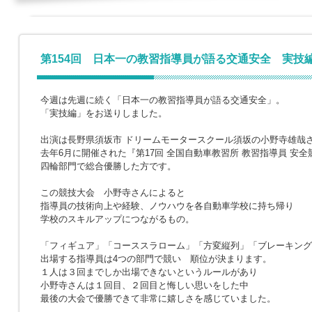
第154回 日本一の教習指導員が語る交通安全 実技
今週は先週に続く「日本一の教習指導員が語る交通安全」。
「実技編」をお送りしました。
出演は長野県須坂市 ドリームモータースクール須坂の小野寺雄哉
去年6月に開催された『第17回 全国自動車教習所 教習指導員 安全
四輪部門で総合優勝した方です。
この競技大会 小野寺さんによると
指導員の技術向上や経験、ノウハウを各自動車学校に持ち帰り
学校のスキルアップにつながるもの。
「フィギュア」「コーススラローム」「方変縦列」「ブレーキング
出場する指導員は4つの部門で競い 順位が決まります。
１人は３回までしか出場できないというルールがあり
小野寺さんは１回目、２回目と悔しい思いをした中
最後の大会で優勝できて非常に嬉しさを感じていました。