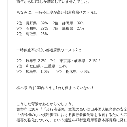
前年から0.1%しか増加していませんでした。
ちなみに、一時停止率が高い都道府県ベスト?は、
?位 長野県 59% ?位 静岡県 39%
?位 石川県 27% ?位 島根県 27%
?位 鳥取県 26%
一時停止率が低い都道府県ワースト?は、
?位 岐阜県 2.2% ?位 東京都・岐阜県 2.1% /
?位 和歌山県・三重県 1.4%
?位 広島県 1.0% ?位 栃木県 0.9%。
栃木県では100台のうち1台も停まっていない！
こうした背景があるからでしょう。
警察庁は10月『「歩行者優先」意識の高い訪日外国人観光客の安
「信号機のない横断歩道における歩行者優先等を徹底するための広
指導の強化について」という通達を47都道府県警察本部長宛に発