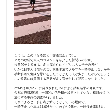
１つは、この「なるほど！交通安全」では、
２月の放送で本人のコメントを紹介した新聞への投書。
来日20年を超える、名古屋在住のイギリス人大学准教授が、
いかに日本人は信号のない横断歩道でクルマを一時停止しないかを
横断歩道で危険な思いをしたことがある人が多かったからでしょう
この投書には賛同する意見が多く寄せられて話題になりました。
2つめは10月25日に発表されたJAFによる調査結果の発表です。
各都道府県2箇所、全国94の信号機が設置されていない横断歩道で
通行する車両の調査を行いました。
それによると、歩行者が渡ろうとしている場面で、
一時停止した車は11,098台中、わずか948台、一時停止率8.6％。