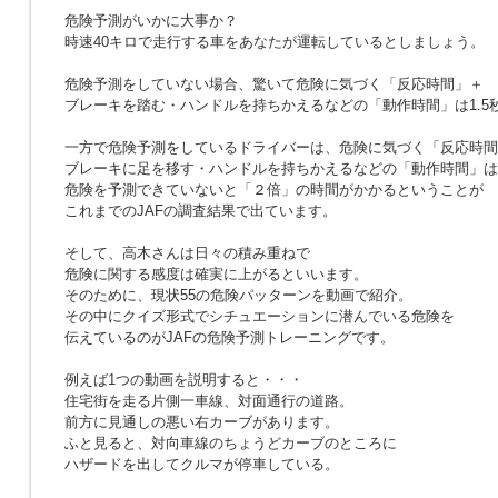
危険予測がいかに大事か？
時速40キロで走行する車をあなたが運転しているとしましょう。
危険予測をしていない場合、驚いて危険に気づく「反応時間」＋
ブレーキを踏む・ハンドルを持ちかえるなどの「動作時間」は1.5
一方で危険予測をしているドライバーは、危険に気づく「反応時間
ブレーキに足を移す・ハンドルを持ちかえるなどの「動作時間」は合
危険を予測できていないと「２倍」の時間がかかるということが
これまでのJAFの調査結果で出ています。
そして、高木さんは日々の積み重ねで
危険に関する感度は確実に上がるといいます。
そのために、現状55の危険パッターンを動画で紹介。
その中にクイズ形式でシチュエーションに潜んでいる危険を
伝えているのがJAFの危険予測トレーニングです。
例えば1つの動画を説明すると・・・
住宅街を走る片側一車線、対面通行の道路。
前方に見通しの悪い右カーブがあります。
ふと見ると、対向車線のちょうどカーブのところに
ハザードを出してクルマが停車している。