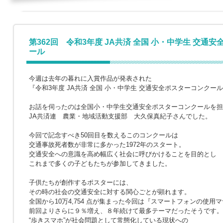
第362回 令和3年度 JA共済 全国 小・中学生 交通
ール
今週は去年の暮れに入賞作品が発表された
『令和3年度 JA共済 全国 小・中学生 交通安全ポスターコンク
お話を伺ったのは全国小・中学生交通安全ポスターコンクールを担
JA共済連 農業・地域活動支援部 大久保真紀子さんでした。
今回で記念すべき50回目を数えるこのコンクールは
交通事故死者数が非常に多かった1972年のスタート。
交通安全への意識を高め幅広く社会に呼びかけることを目的とし
これまで多くの子どもたちが参加してきました。
子供たちが創作するポスターには、
その時の社会の交通安全に対する関心ごとが顕れます。
全国から10万4,754 点が集まった今回は『スマートフォンの使用
前回よりさらに９％増え、８年続けて最多テーマだったそうです。
“歩きスマホ”が社会問題として常態化している現状への