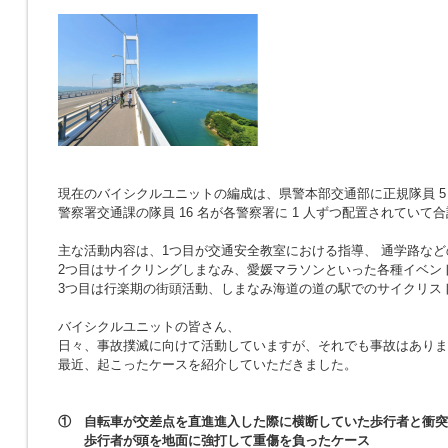
現在のバイシクルユニットの編成は、県警本部交通部に正規隊員 5 
警察署交通課の隊員 16 名が各警察署に 1 人ずつ配置されていて合
主な活動内容は、1つ目が交通安全教室における指導、 通学路など
2つ目はサイクリングしまなみ、愛媛マラソンといった各種イベン
3つ目は行楽期の街頭活動、しまなみ海道の道の駅でのサイクリス
バイシクルユニットの皆さん、
日々、事故撲滅に向けて活動していますが、それでも事故はありま
最近、起こったケースを紹介していただきました。
① 自転車が交差点を直進進入した際に横断していた歩行者と衝突
歩行者が頭を地面に強打して重傷を負ったケース