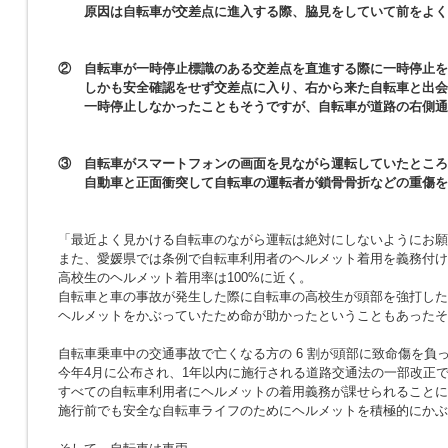
原因は自転車が交差点に進入する際、脇見をしていて前をよく
② 自転車が一時停止標識のある交差点を直進する際に一時停止を
しかも安全確認をせず交差点に入り、右から来た自転車と出
一時停止しなかったこともそうですが、自転車が道路の右側通
③ 自転車がスマートフォンの画面を見ながら運転していたところ
自動車と正面衝突して自転車の運転者が鎖骨骨折などの重傷を
「最近よく見かける自転車のながら運転は絶対にしないようにお願
また、愛媛県では条例で自転車利用者のヘルメット着用を義務付け
高校生のヘルメット着用率は100%に近く。
自転車と車の事故が発生した際に自転車の高校生が頭部を強打した
ヘルメットをかぶっていたため命が助かったということもあったそ
自転車乗車中の交通事故で亡くなる方の 6 割が頭部に致命傷を負
今年4月に公布され、1年以内に施行される道路交通法の一部改正
すべての自転車利用者にヘルメットの着用義務が課せられることに
施行前でも安全な自転車ライフのためにヘルメットを積極的にかぶ