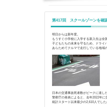
第417回 スクールゾーンを確
明日からは新年度。
もうすぐ小学校に入学する新入生は全国
子どもたちの未来を守るため、ドライ
あらためてクルマで走行している地域
日本の交通事故死者数がピークに達したの
警察庁の発表によると、去年2022年
統計スタート以来最少の2,610人でした