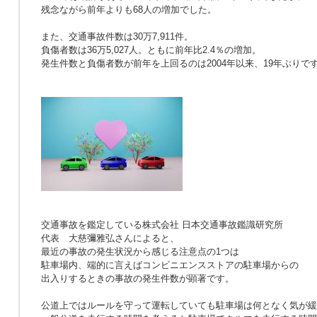
残念ながら前年よりも68人の増加でした。
また、交通事故件数は30万7,911件。
負傷者数は36万5,027人。ともに前年比2.4％の増加。
発生件数と負傷者数が前年を上回るのは2004年以来、19年ぶりで
交通事故を鑑定している株式会社 日本交通事故鑑識研究所
代表 大慈彌雅弘さんによると、
最近の事故の発生状況から感じる注意点の1つは
駐車場内、端的に言えばコンビニエンスストアの駐車場からの
出入りするときの事故の発生件数が顕著です。
公道上ではルールを守って運転していても駐車場は何となく気が緩