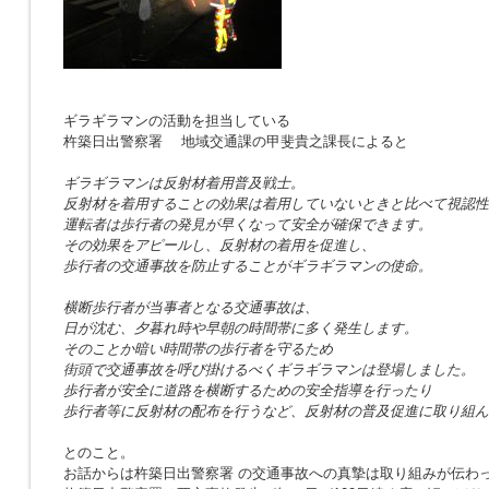
ギラギラマンの活動を担当している
杵築日出警察署 地域交通課の甲斐貴之課長によると
ギラギラマンは反射材着用普及戦士。
反射材を着用することの効果は着用していないときと比べて視認性
運転者は歩行者の発見が早くなって安全が確保できます。
その効果をアピールし、反射材の着用を促進し、
歩行者の交通事故を防止することがギラギラマンの使命。
横断歩行者が当事者となる交通事故は、
日が沈む、夕暮れ時や早朝の時間帯に多く発生します。
そのことか暗い時間帯の歩行者を守るため
街頭で交通事故を呼び掛けるべくギラギラマンは登場しました。
歩行者が安全に道路を横断するための安全指導を行ったり
歩行者等に反射材の配布を行うなど、反射材の普及促進に取り組ん
とのこと。
お話からは杵築日出警察署 の交通事故への真摯は取り組みが伝わ