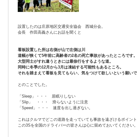
設置したのは庄原地区交通安全協会 西城分会。
会長 作田高義さんにお話を聞くと
看板設置した所は右側が山で左側は川
道幅が狭くて5年前に高齢者の2名の死亡事故があったところです
大型同士がすれ違うときには最徐行をするような道。
同時に冬季の12月から3月は凍結する可能性もあるところ。
それを踏まえて看板を見てもらい、気をつけて欲しいという願いで
とのことでした。
「Sleep」・・・ 居眠りしない
「Slip」 ・・・ 滑らないように注意
「Speed」・・・ 速度を出し過ぎない。
これはクルマでどこの道路を走っていても事故を遠ざけるポイント
この3Sを全国のドライバーの皆さんは心に留めておいてください