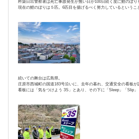
杵築日出警察署は死亡事故発生が無い日が100日続く度に鯉のぼり
現在の鯉のぼりは５匹。6匹目を揚げるべく努力しているというこ
続いての舞台は広島県。
庄原市西城町の国道183号沿いに、去年の暮れ、交通安全の看板が
看板には「気をつけよう 3S」とあり、その下に「Sleep」「Slip」