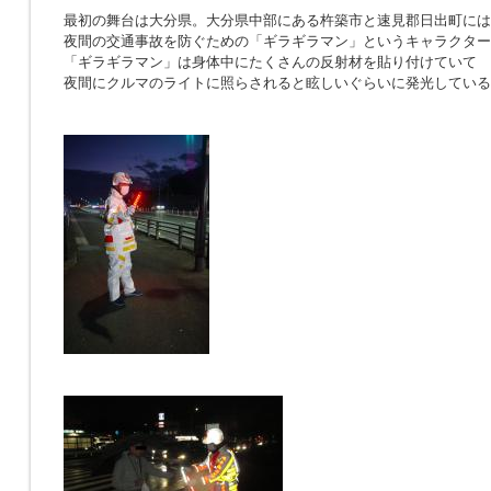
最初の舞台は大分県。大分県中部にある杵築市と速見郡日出町には
夜間の交通事故を防ぐための「ギラギラマン」というキャラクター
「ギラギラマン」は身体中にたくさんの反射材を貼り付けていて
夜間にクルマのライトに照らされると眩しいぐらいに発光している“