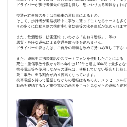
ドライバーが歩行者優先の意識を持ち、思いやりある運転をすれば
交通死亡事故の多くは自動車の運転者によるもの。
そして、歩行者が道路横断中に事故に遭って亡くなるケースも多く
その多くに自動車側の横断歩行者妨害等の法令違反が認められます
また，飲酒運転、妨害運転（いわゆる「あおり運転」）等の
悪質・危険な運転による交通事故も後を絶ちません。
ドライバーの皆さんは、ご自身の運転を改めて見つめ直して下さい
また、運転中に携帯電話やスマートフォンを使用したことによる
死亡・重傷事故件数が令和５年中は122件と過去10年間で最多とな
携帯電話等を使用しながらの運転は、使用していない場合と比較し
死亡事故に至る割合が約４倍高くなっています。
携帯電話を持って通話しながらの運転はもちろん、メッセージを打
動画を視聴するなど携帯電話の画面をじっと見ながらの運転も絶対