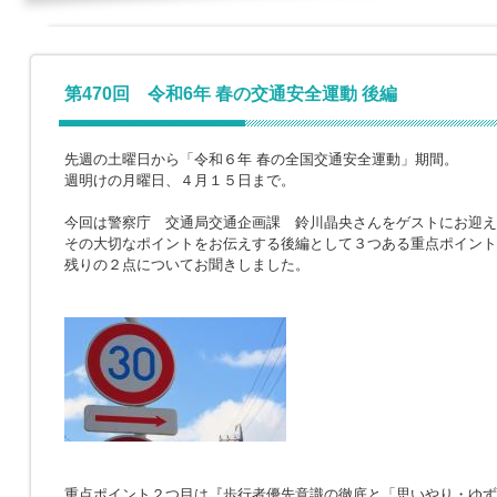
第470回 令和6年 春の交通安全運動 後編
先週の土曜日から「令和６年 春の全国交通安全運動」期間。
週明けの月曜日、４月１５日まで。
今回は警察庁 交通局交通企画課 鈴川晶央さんをゲストにお迎え
その大切なポイントをお伝えする後編として３つある重点ポイント
残りの２点についてお聞きしました。
重点ポイント２つ目は『歩行者優先意識の徹底と「思いやり・ゆず