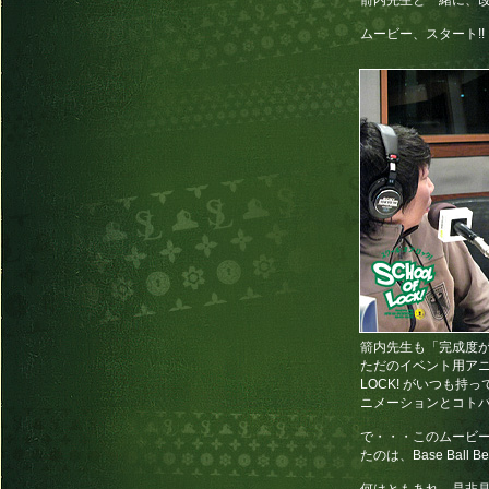
箭内先生と一緒に、改
ムービー、スタート!!
箭内先生も「完成度が
ただのイベント用アニメ
LOCK! がいつも持
ニメーションとコト
で・・・このムービ
たのは、Base Bal