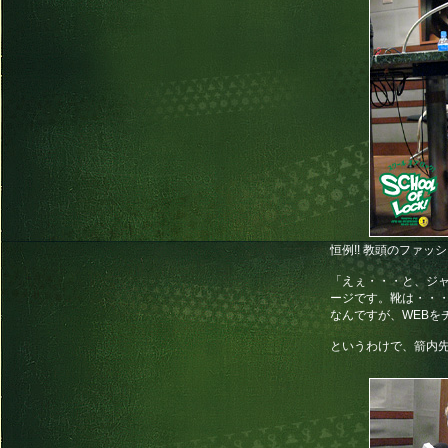
恒例!! 教頭のファッ
「えぇ・・・と、ジ
ージです。靴は・・
なんですが、WEBを
というわけで、箭内先