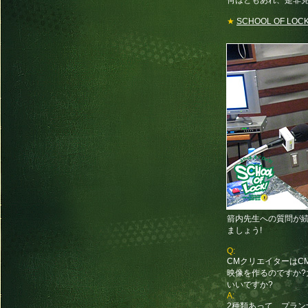
何はともあれ、是非
★
SCHOOL OF LOC
箭内先生への質問が
ましょう!
Q:
CMクリエイターはC
映像を作るのですか
いいですか?
A:
2種類あって、プラ