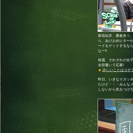
新垣結衣、榮倉奈々
ら、あけおめレターが直
ードをゲットするなら、今
なー!!
毎週、それぞれの女
全部書いて応募!
★
詳しいことはコチラ
昨日、いきなりガッ
たけど・・・みんなメ
しないから気をつけろ