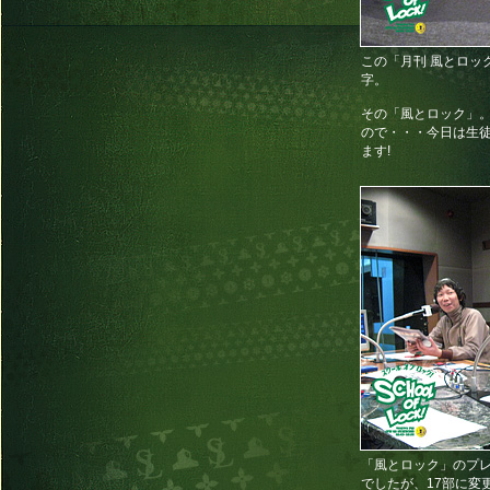
この「月刊 風とロッ
字。
その「風とロック」
ので・・・今日は生
ます!
「風とロック」のプレ
でしたが、17部に変更