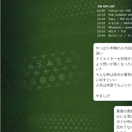
22:02 YOU＆I VS. TH
22:15 THE SUNDAY D
22:49 Tales ／ RIP SL
23:03 キモちE ／ NAKA
23:10 Whatever／ oasis
23:24 HELP ／ YUI
23:49 光のロック ／ 
やっぱり本物の人の話
深い
クリエイターを目指す
より想いが強くなった
い?
そんな時は自分が最初
い出すといい
人生は何度でもふりだ
やましげ
最後の黒
心にも雪
ボクが何
忘れてな