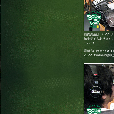
箭内先生は、CMク
編集長でもあります
ーパー!
最新号にはYOUNG 
ZEPP OSAKAの