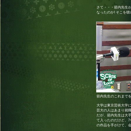
さて・・・箭内先生
なったのか! そこを
箭内先生のこれまでを
大学は東京芸術大学に
芸大の人はあまり就
だが、箭内先生は大
て入ったのだけど、7
の作品を手がけて、