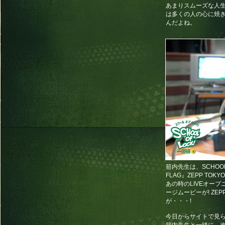
あまりスムーズな人
は多くの人の心に焼
んだよね。
箭内先生は、SCHOOL 
FLAG』ZEPP T
あの時のLIVEオー
ージムービーが! ZE
が・・・!
今日からサイトで見ら