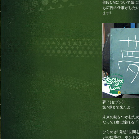
普段CMについて気
も広告の仕事がしたい
ます!
夢７(セブン)!
第7弾まで来たよー!
未来の鍵をつかむため
だって1度は憧れる『
ひらめき! 発想! 世
ジの仕事の、ホントの