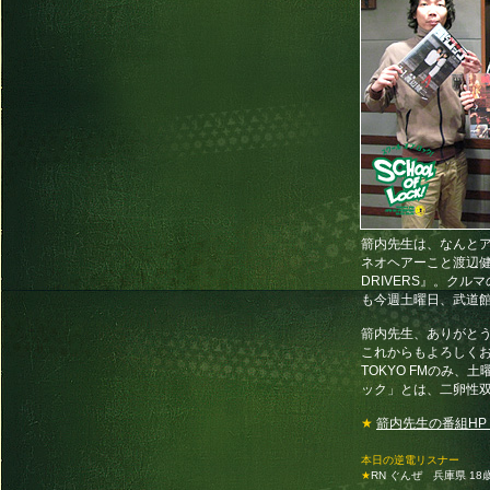
箭内先生は、なんとア
ネオヘアーこと渡辺健二
DRIVERS』。ク
も今週土曜日、武道館デビ
箭内先生、ありがとう
これからもよろしくお
TOKYO FMのみ、
ック」とは、二卵性双
★
箭内先生の番組HP
本日の逆電リスナー
★
RN ぐんぜ 兵庫県 18