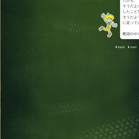
たかも。
そうだよ
したこと
そうだよ
に走って
教頭のや
back
next