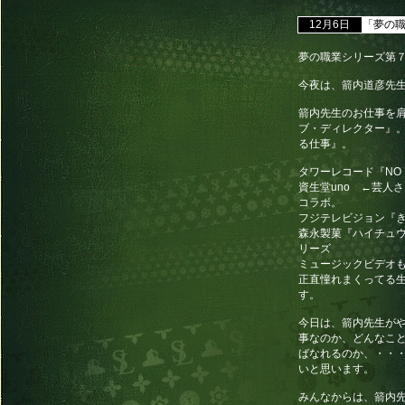
12月6日
「夢の職
夢の職業シリーズ第７弾
今夜は、箭内道彦先生
箭内先生のお仕事を
ブ・ディレクター』
る仕事』。
タワーレコード『NO MU
資生堂uno ←芸人
コラボ。
フジテレビジョン『
森永製菓『ハイチュ
リーズ
ミュージックビデオも
正直憧れまくってる
す。
今日は、箭内先生が
事なのか、どんなこ
ばなれるのか、・・
いと思います。
みんなからは、箭内先