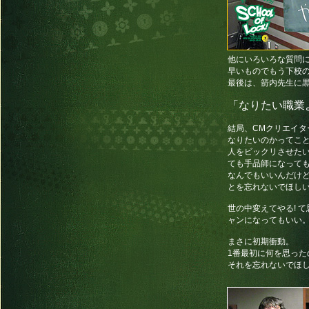
他にいろいろな質問
早いものでもう下校
最後は、箭内先生に
「なりたい職業
結局、CMクリエイ
なりたいのかってこ
人をビックリさせた
ても手品師になって
なんでもいいんだけ
とを忘れないでほし
世の中変えてやる! 
ャンになってもいい
まさに初期衝動。
1番最初に何を思った
それを忘れないでほ