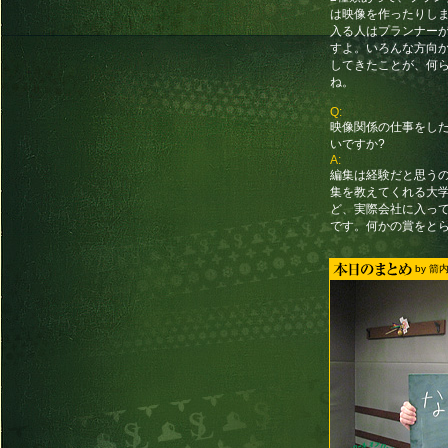
は映像を作ったりし
入る人はプランナー
すよ。いろんな方向
してきたことが、何
ね。
Q:
映像関係の仕事をし
いですか?
A:
編集は経験だと思う
集を教えてくれる大
ど、実際会社に入っ
です。何かの賞をと
by 箭