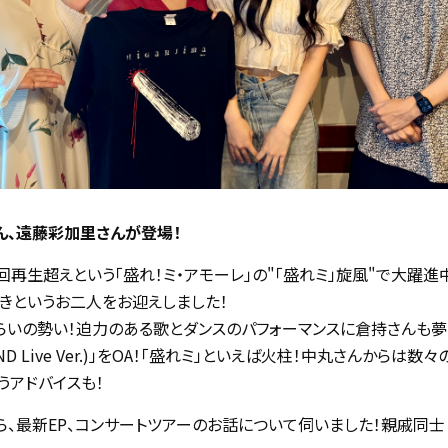
愛さん、遠藤彩加里さんが登場！
再生超えという「盛れ！ミ・アモーレ」の"「盛れミ」旋風"で大躍進
漫画好きというお二人をお迎えしました！
らいの勢い！迫力のある歌とダンスのパフォーマンスに倉持さんも夢
ND Live Ver.)」をOA！「盛れミ」といえば火柱！中丸さんからは
うアドバイスも！
ら、最新EP、コンサートツアーのお話について伺いました！親戚同士