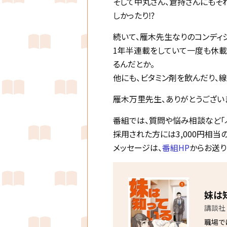
そして中丸さん、倉持さんにもそ
しかったり⁉︎
続いて、雁木先生なりのコンディ
1年半連載をしていて一度も休載
るんだとか。
他にも、ビタミン剤を飲んだり、
雁木万里先生、ありがとうござい
番組では、質問や悩み相談など「
採用された方には3,000円相当
メッセージは、
番組HP
からお送り
妹は
講談社
職場で