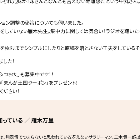
れぞれ兄妹が！妹さんとなんとも言えない距離感だという中丸さん
ション調整の秘策についても伺いました。
をしていない雁木先生。集中力に関しては気合い！ラジオを聴いた
線を極限までシンプルにしたりと原稿を落とさない工夫をしているそ
ました！
ふつおた」も募集中です！！
の「まんが王国クーポン」をプレゼント！
ください！
知っている ／ 雁木万里
は、無表情でつまらないと思われている冴えないサラリーマン、三木貴一郎。