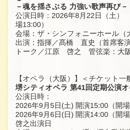
－魂を揺さぶる 力強い歌声再び－
公演日時：2026年8月22日（土） 開
場13:00）
会場：ザ・シンフォニーホール（
出演：指揮／髙橋 直史（首席客
トーク／江原 啓之 管弦楽：大
【オペラ（大阪）】＜チケット一
堺シティオペラ 第41回定期公演
公演日時：
2026年9月5日(土) 開演15:00（開場
2026年9月6日(日) 開演14:00（開
啓之出演日