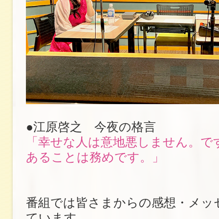
●江原啓之 今夜の格言
「幸せな人は意地悪しません。で
あることは務めです。」
番組では皆さまからの感想・メッ
ています