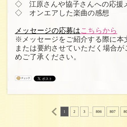
◇ 江原さんや協子さんへの応援
◇ オンエアした楽曲の感想
メッセージの応募は
こちらから
※メッセージをご紹介する際に本
または要約させていただく場合が
めご了承ください。
1
2
3
...
806
807
8