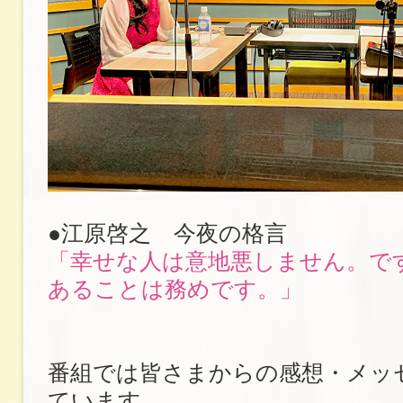
●江原啓之 今夜の格言
「幸せな人は意地悪しません。で
あることは務めです。」
番組では皆さまからの感想・メッ
ています