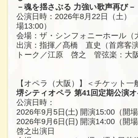
－魂を揺さぶる 力強い歌声再び－
公演日時：2026年8月22日（土） 開
場13:00）
会場：ザ・シンフォニーホール（
出演：指揮／髙橋 直史（首席客
トーク／江原 啓之 管弦楽：大
【オペラ（大阪）】＜チケット一
堺シティオペラ 第41回定期公演
公演日時：
2026年9月5日(土) 開演15:00（開場
2026年9月6日(日) 開演14:00（開
啓之出演日