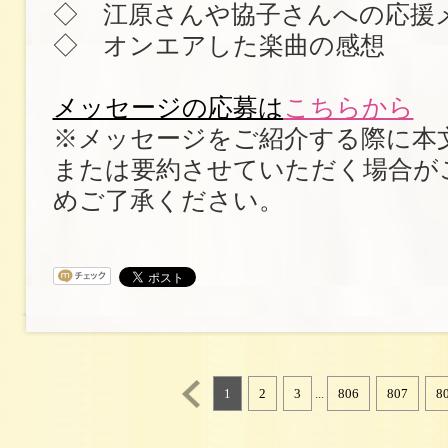
◇ 江原さんや協子さんへの応援
◇ オンエアした楽曲の感想
メッセージの応募は
こちらから
※メッセージをご紹介する際に本
または要約させていただく場合が
めご了承ください。
1
2
3
...
806
807
8