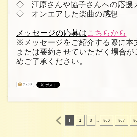
◇ 江原さんや協子さんへの応援
◇ オンエアした楽曲の感想
メッセージの応募は
こちらから
※メッセージをご紹介する際に本
または要約させていただく場合が
めご了承ください。
1
2
3
...
806
807
8