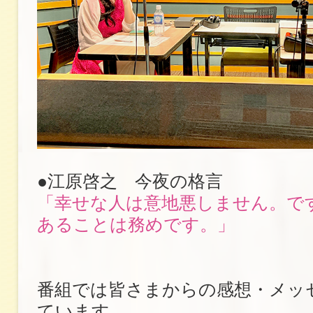
●江原啓之 今夜の格言
「幸せな人は意地悪しません。で
あることは務めです。」
番組では皆さまからの感想・メッ
ています