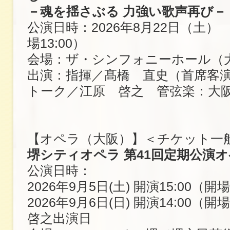
－魂を揺さぶる 力強い歌声再び－
公演日時：2026年8月22日（土） 開
場13:00）
会場：ザ・シンフォニーホール（
出演：指揮／髙橋 直史（首席客
トーク／江原 啓之 管弦楽：大
【オペラ（大阪）】＜チケット一
堺シティオペラ 第41回定期公演
公演日時：
2026年9月5日(土) 開演15:00（開場
2026年9月6日(日) 開演14:00（開
啓之出演日