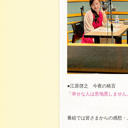
●江原啓之 今夜の格言
「幸せな人は意地悪しません
番組では皆さまからの感想・