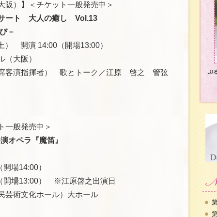
大阪）】＜チケット一般発売中＞
ート 大人の癒し Vol.13
び－
） 開演 14:00（開場13:00）
ル（大阪）
席客演指揮者） 歌とトーク／江原 啓之 管弦
ぷ
ト一般発売中＞
公演オペラ『魔笛』
（開場14:00）
:00（開場13:00） ※江原啓之出演日
民芸術文化ホール）大ホール
第
第