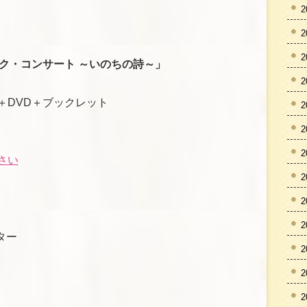
2
2
2
ク・コンサート ～いのちの詩～」
2
）
＋DVD＋ブックレット
2
2
2
さい
2
2
2
ター
2
2
2