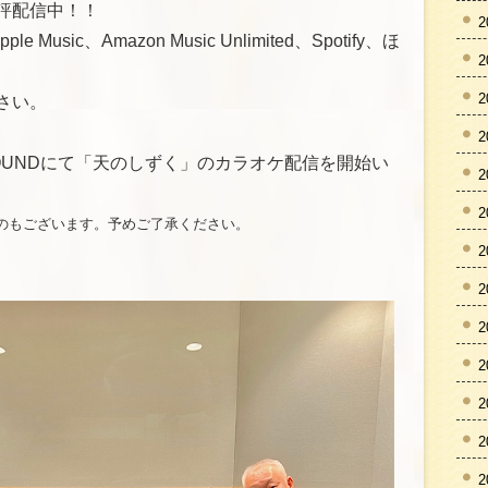
評配信中！！
2
e Music、Amazon Music Unlimited、Spotify、ほ
2
2
さい。
2
OYSOUNDにて「天のしずく」のカラオケ配信を開始い
2
2
のもございます。予めご了承ください。
2
2
2
2
2
2
2