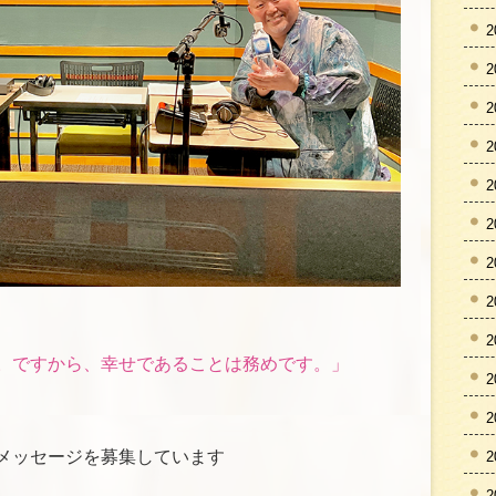
2
2
2
2
2
2
2
2
2
。ですから、幸せであることは務めです。」
2
2
メッセージを募集しています
2
2