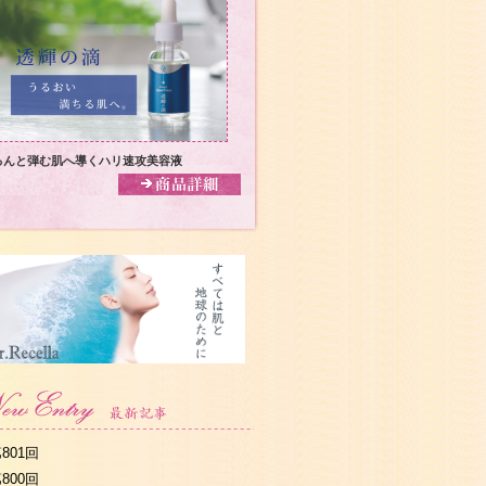
るんと弾む肌へ導くハリ速攻美容液
801回
800回