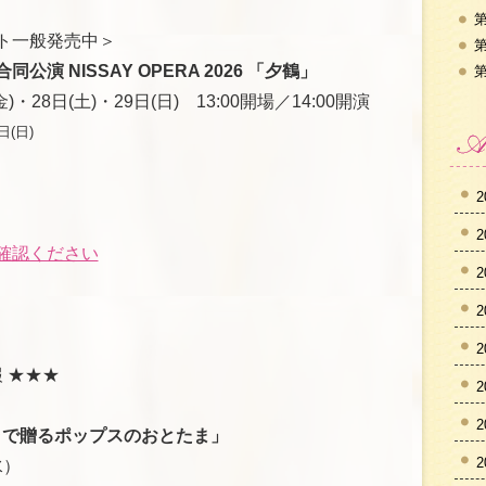
第
ト一般発売中＞
第
演 NISSAY OPERA 2026 「夕鶴」
第
)・28日(土)・29日(日) 13:00開場／14:00開演
日(日)
2
2
確認ください
2
2
2
 ★★★
2
2
ラで贈るポップスのおとたま」
2
水）