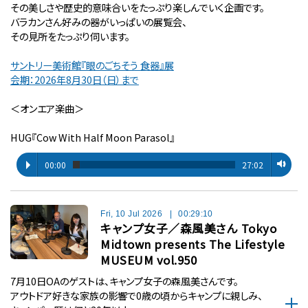
その美しさや歴史的意味合いをたっぷり楽しんでいく企画です。
バラカンさん好みの器がいっぱいの展覧会、
その見所をたっぷり伺います。
サントリー美術館『眼のごちそう 食器』展
会期：2026年8月30日（日）まで
＜オンエア楽曲＞
HUG『Cow With Half Moon Parasol』
00:00
27:02
Fri, 10 Jul 2026
|
00:29:10
キャンプ女子／森風美さん Tokyo
Midtown presents The Lifestyle
MUSEUM vol.950
7月10日OAのゲストは、キャンプ女子の森風美さんです。
アウトドア好きな家族の影響で0歳の頃からキャンプに親しみ、