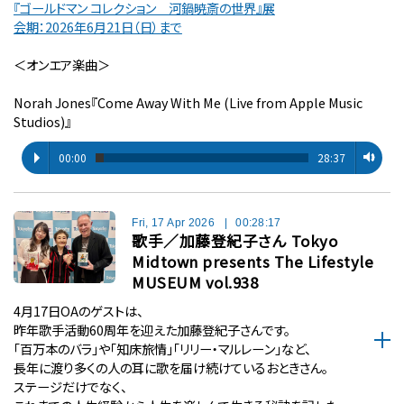
『ゴールドマン コレクション 河鍋暁斎の世界』展
会期：2026年6月21日（日）まで
＜オンエア楽曲＞
Norah Jones『Come Away With Me (Live from Apple Music
Studios)』
00:00
28:37
Fri, 17 Apr 2026
|
00:28:17
歌手／加藤登紀子さん Tokyo
Midtown presents The Lifestyle
MUSEUM vol.938
4月17日OAのゲストは、
昨年歌手活動60周年を迎えた加藤登紀子さんです。
「百万本のバラ」や「知床旅情」「リリー・マルレーン」など、
長年に渡り多くの人の耳に歌を届け続けているおときさん。
ステージだけでなく、