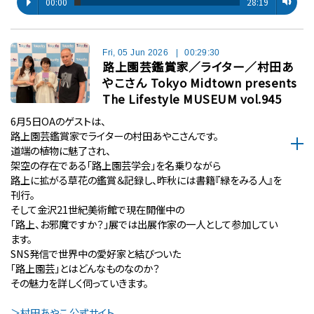
00:00
28:19
Fri, 05 Jun 2026
|
00:29:30
路上園芸鑑賞家／ライター／村田あ
やこさん Tokyo Midtown presents
The Lifestyle MUSEUM vol.945
6月5日OAのゲストは、
路上園芸鑑賞家でライターの村田あやこさんです。
道端の植物に魅了され、
架空の存在である「路上園芸学会」を名乗りながら
路上に拡がる草花の鑑賞＆記録し、昨秋には書籍『緑をみる人』を
刊行。
そして金沢21世紀美術館で現在開催中の
「路上、お邪魔ですか？」展では出展作家の一人として参加してい
ます。
SNS発信で世界中の愛好家と結びついた
「路上園芸」とはどんなものなのか？
その魅力を詳しく伺っていきます。
＞村田あやこ 公式サイト