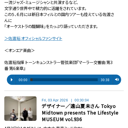
一流ジャズ・ミュージシャンと共演するなど、
文字通り世界中で精力的に活躍をされています。
この５、６月には新日本フィルとの国内ツアーも控えている佐渡さ
んに
「オーケストラの醍醐味」をたっぷり語っていただきます。
＞佐渡裕 オフィシャルファンサイト
＜オンエア楽曲＞
佐渡裕指揮 トーンキュンストラー管弦楽団『マーラー交響曲 第3
番 第6楽章』
00:00
30:38
Fri, 03 Apr 2026
|
00:30:04
デザイナー／遠山夏未さん Tokyo
Midtown presents The Lifestyle
MUSEUM vol.936