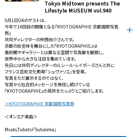
Tokyo Midtown presents The
Lifestyle MUSEUM vol.940
5月1日OAのゲストは、
今年で14回目の開催となる『KYOTOGRAPHIE 京都国際写真
祭』
共同ディレクターの仲西祐介さんです。
京都の街全体を舞台にした『KYOTOGRAPHIE』は
美術館やギャラリーとは異なる空間で写真展を展開し、
世界中から大きな注目を集めています。
先日には共同ディレクターのルシール・レイボーズさんと共に
フランス芸術文化勲章「シュヴァリエ」を受章。
写真をただ展示するのではなく、
写真から社会的メッセージを発信し続けている
『KYOTOGRAPHIE』の見所をたっぷりとご紹介します。
＞KYOTOGRAPHIE 京都国際写真祭
＜オンエア楽曲＞
Msaki,Tubatsi「Subaleka」