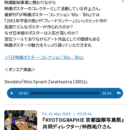
映画配給事業に携わりながら
映画ポスターのコレクターとして活動している井上さん。
最新刊『SF映画ポスター・コレクション ’60s - ’80s』では
『2001年宇宙の旅』や『ブレードランナー』といったヒット作が
各国でどんなポスターが作られたのか？
なぜ日本版のポスターは人気が高いのか？
宣伝ツールでありながらアート作品としての価値もある
映画ポスターの魅力をたっぷり語っていただきます。
＞『SF映画ポスター・コレクション ’60s - ’80s』
＜オンエア楽曲＞
Deodato『Also Sprach Zarathustra (2001)』
00:00
30:24
Fri, 01 May 2026
|
00:29:44
『KYOTOGRAPHIE 京都国際写真祭』
共同ディレクター/仲西祐介さん