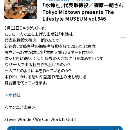
「水鈴社」代表取締役／篠原一朗さん
Tokyo Midtown presents The
Lifestyle MUSEUM vol.946
6月12日OAのゲストは、
たった一人で立ち上げた出版社「水鈴社」
代表取締役の篠原一朗さんです。
幻冬舎、文藝春秋の編集者経験を経て2020年に独立。
設立からわずか数年で「本屋大賞」ノミネート作品を
次々と世に送り出し、出版界の大きな注目を集めています。
なぜ一人で出版社を立ち上げたのか？
一人でどのように本を作っているのか？
本作りにかける想いや話題作を生み出し続ける
舞台裏を伺っていきます。
＞水鈴社
＜オンエア楽曲＞
Stevie Wonder『We Can Work It Out』