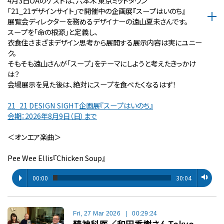
4月3日OAのゲストは、六本木 東京ミッドタウン
「21_21デザインサイト」で開催中の企画展『スープはいのち』
展覧会ディレクターを務めるデザイナーの遠山夏未さんです。
スープを「命の根源」と定義し、
衣食住さまざまデザイン思考から展開する展示内容は実にユニー
ク。
そもそも遠山さんが「スープ」をテーマにしようと考えたきっかけ
は？
会場展示を見た後は、絶対にスープを食べたくなるはず！
21_21 DESIGN SIGHT企画展『スープはいのち』
会期：2026年8月9日（日）まで
＜オンエア楽曲＞
Pee Wee Ellis『Chicken Soup』
00:00
30:04
Fri, 27 Mar 2026
|
00:29:24
精神科医／和田秀樹さんTokyo