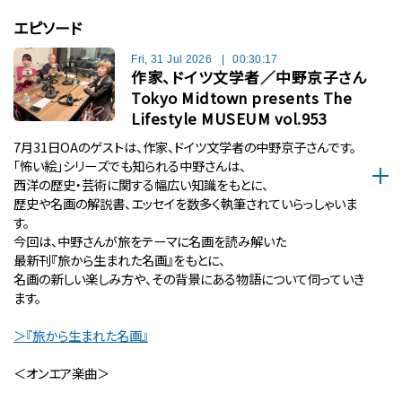
エピソード
Fri, 31 Jul 2026
|
00:30:17
作家、ドイツ文学者／中野京子さん
Tokyo Midtown presents The
Lifestyle MUSEUM vol.953
7月31日OAのゲストは、作家、ドイツ文学者の中野京子さんです。
「怖い絵」シリーズでも知られる中野さんは、
西洋の歴史・芸術に関する幅広い知識をもとに、
歴史や名画の解説書、エッセイを数多く執筆されていらっしゃいま
す。
今回は、中野さんが旅をテーマに名画を読み解いた
最新刊『旅から生まれた名画』をもとに、
名画の新しい楽しみ方や、その背景にある物語について伺っていき
ます。
＞『旅から生まれた名画』
＜オンエア楽曲＞