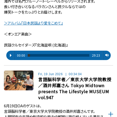
海外では名門ブルーノート・レーベルからリリースされます。
長い付き合いとなるバラカンさんと民クルならではの
爆笑トークをたっぷりとお届けします。
＞アルバム『日本民謡より愛をこめて』
＜オンエア楽曲＞
民謡クルセイダーズ『北海盆唄 (北海道)』
00:00
29:23
Fri, 19 Jun 2026
|
00:34:04
言語脳科学者／東京大学大学院教授
／酒井邦嘉さん Tokyo Midtown
presents The Lifestyle MUSEUM
vol.947
6月19日OAのゲストは、
言語脳科学者／東京大学大学院教授の酒井邦嘉さんです。
人間固有の言語や創造的な能力の解明に取り組んでいる酒井さ