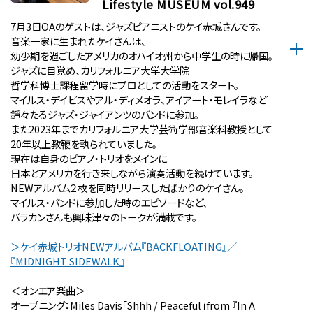
Lifestyle MUSEUM vol.949
7月3日OAのゲストは、ジャズピアニストのケイ赤城さんです。
音楽一家に生まれたケイさんは、
幼少期を過ごしたアメリカのオハイオ州から中学生の時に帰国。
ジャズに目覚め、カリフォルニア大学大学院
哲学科博士課程留学時にプロとしての活動をスタート。
マイルス・デイビスやアル・ディメオラ、アイアート・モレイラなど
錚々たるジャズ・ジャイアンツのバンドに参加。
また2023年までカリフォルニア大学芸術学部音楽科教授として
20年以上教鞭を執られていました。
現在は自身のピアノ・トリオをメインに
日本とアメリカを行き来しながら演奏活動を続けています。
NEWアルバム２枚を同時リリースしたばかりのケイさん。
マイルス・バンドに参加した時のエピソードなど、
バラカンさんも興味津々のトークが満載です。
＞ケイ赤城トリオNEWアルバム『BACKFLOATING』／
『MIDNIGHT SIDEWALK』
＜オンエア楽曲＞
オープニング：Miles Davis「Shhh / Peaceful」from 『In A