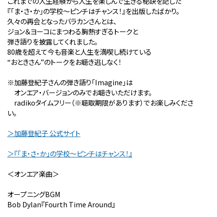
これまでの人生経験から人生を楽しんで生きる秘訣を記した
『「ま・さ・か」の学校〜ピンチはチャンス！』を出版したばかり。
久々の再会となったバラカンさんとは、
ジョン＆ヨーコにまつわる胸熱すぎるトークと
弾き語りを披露してくれました。
80歳を超えて今も音楽と人生を満喫し続けている
“おときさん”のトークをお聴き逃しなく！
※加藤登紀子さんの弾き語り「Imagine」は
オンエア・バージョンのみでお聴きいただけます。
radikoタイムフリー（※聴取期限があります）でお楽しみくださ
い。
＞加藤登紀子 公式サイト
＞『「ま・さ・か」の学校〜ピンチはチャンス！』
＜オンエア楽曲＞
オープニングBGM
Bob Dylan『Fourth Time Around』