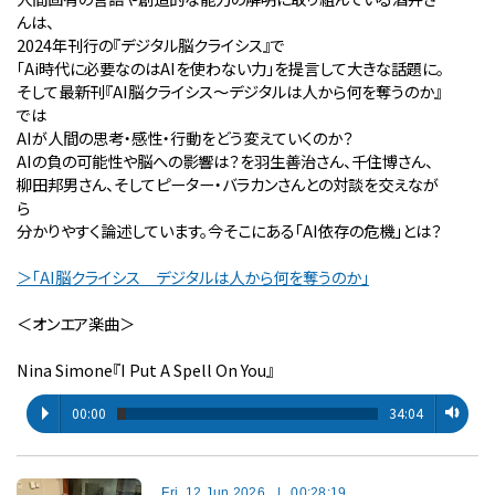
んは、
2024年刊行の『デジタル脳クライシス』で
「Ai時代に必要なのはAIを使わない力」を提言して大きな話題に。
そして最新刊『AI脳クライシス〜デジタルは人から何を奪うのか』
では
AIが人間の思考・感性・行動をどう変えていくのか？
AIの負の可能性や脳への影響は？を羽生善治さん、千住博さん、
柳田邦男さん、そしてピーター・バラカンさんとの対談を交えなが
ら
分かりやすく論述しています。今そこにある「AI依存の危機」とは？
＞「AI脳クライシス デジタルは人から何を奪うのか」
＜オンエア楽曲＞
Nina Simone『I Put A Spell On You』
00:00
34:04
Fri, 12 Jun 2026
|
00:28:19