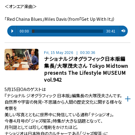
＜オンエア楽曲＞
「Red Chaina Blues」Miles Davis（from『Get Up With It』）
00:00
30:41
Fri, 15 May 2026
|
00:30:36
ナショナルジオグラフィック日本版編
集長/大塚茂夫さん Tokyo Midtown
presents The Lifestyle MUSEUM
vol.942
5月15日OAのゲストは
『ナショナル ジオグラフィック 日本版』編集長の大塚茂夫さんです。
自然界や宇宙の発見・不思議から人間の歴史文化に関する様々な
考察を
美しい写真とともに世界中に発信している通称「ナショジオ」。
今春４月号の「ジャズ喫茶」特集が大きな話題となって、
月刊誌としては珍しく増刷をかけたほど。
ナショジオは日本独自のカルチャーである「ジャズ喫茶」に