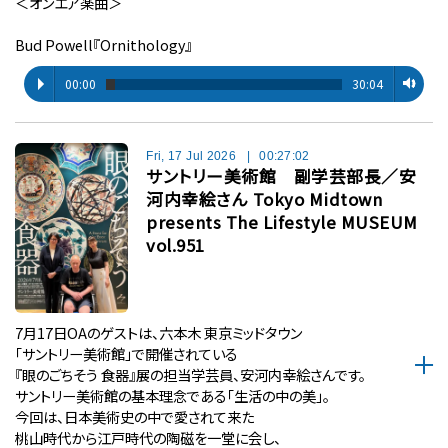
＜オンエア楽曲＞
Bud Powell『Ornithology』
00:00
30:04
Fri, 17 Jul 2026
|
00:27:02
サントリー美術館 副学芸部長／安
河内幸絵さん Tokyo Midtown
presents The Lifestyle MUSEUM
vol.951
7月17日OAのゲストは、六本木 東京ミッドタウン
「サントリー美術館」で開催されている
『眼のごちそう 食器』展の担当学芸員、安河内幸絵さんです。
サントリー美術館の基本理念である「生活の中の美」。
今回は、日本美術史の中で愛されて来た
桃山時代から江戸時代の陶磁を一堂に会し、