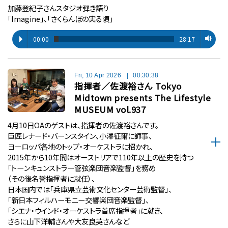
加藤登紀子さんスタジオ弾き語り
「Imagine」、「さくらんぼの実る頃」
00:00
28:17
Fri, 10 Apr 2026
|
00:30:38
指揮者／佐渡裕さん Tokyo
Midtown presents The Lifestyle
MUSEUM vol.937
4月10日OAのゲストは、指揮者の佐渡裕さんです。
巨匠レナード・バーンスタイン、小澤征爾に師事、
ヨーロッパ各地のトップ・オーケストラに招かれ、
2015年から10年間はオーストリアで110年以上の歴史を持つ
「トーンキュンストラー管弦楽団音楽監督」を務め
（その後名誉指揮者に就任）、
日本国内では「兵庫県立芸術文化センター芸術監督」、
「新日本フィルハーモニー交響楽団音楽監督」、
「シエナ・ウインド・オーケストラ首席指揮者」に就き、
さらに山下洋輔さんや大友良英さんなど