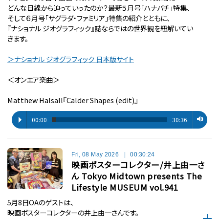
どんな目線から迫っていったのか？最新５月号「ハナバチ」特集、
そして６月号「サグラダ・ファミリア」特集の紹介とともに、
『ナショナル ジオグラフィック』誌ならではの世界観を紐解いてい
きます。
＞ナショナル ジオグラフィック 日本版サイト
＜オンエア楽曲＞
Matthew Halsall『Calder Shapes (edit)』
00:00
30:36
Fri, 08 May 2026
|
00:30:24
映画ポスターコレクター/井上由一さ
ん Tokyo Midtown presents The
Lifestyle MUSEUM vol.941
5月8日OAのゲストは、
映画ポスターコレクターの井上由一さんです。