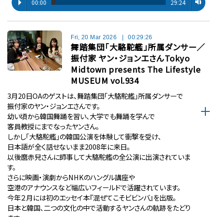
00:00
29:24
Fri, 20 Mar 2026
|
00:29:26
舞踏集団「大駱駝艦」所属ダンサー／
振付家 ヤン・ジョンエさんTokyo
Midtown presents The Lifestyle
MUSEUM vol.934
3月20日OAのゲストは、舞踏集団「大駱駝艦」所属ダンサーで
振付家のヤン・ジョンエさんです。
幼い頃から韓国舞踊を習い、大学でも舞踊を学んで
客員教授にまでなったヤンさん。
しかし「大駱駝艦」の韓国公演を体験して衝撃を受け、
日本語が全く話せないまま2008年に来日。
以後麿赤兒さんに師事して大駱駝艦の全公演に出演されていま
す。
さらに映画・演劇からNHKのハングル講座や
空港のアナウンスなど幅広いフィールドで活躍されています。
今年２月には初のエッセイ本『混ぜてこそビビンバ』を出版。
日本と韓国、二つの文化の中で活動するヤンさんの軌跡をたどり