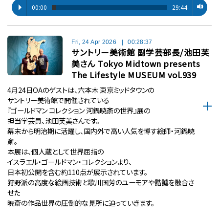
00:00
29:44
Fri, 24 Apr 2026
|
00:28:37
サントリー美術館 副学芸部長/池田芙
美さん Tokyo Midtown presents
The Lifestyle MUSEUM vol.939
4月24日OAのゲストは、六本木 東京ミッドタウンの
サントリー美術館で開催されている
『ゴールドマン コレクション 河鍋暁斎の世界』展の
担当学芸員、池田芙美さんです。
幕末から明治期に活躍し、国内外で高い人気を博す絵師・河鍋暁
斎。
本展は、個人蔵として世界屈指の
イスラエル・ゴールドマン・コレクションより、
日本初公開を含む約110点が展示されています。
狩野派の高度な絵画技術と歌川国芳のユーモアや諧謔を融合さ
せた
暁斎の作品世界の圧倒的な見所に迫っていきます。