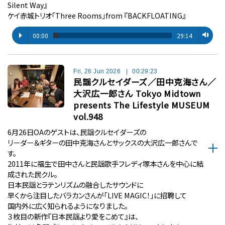
Silent Way』
ケイ赤城トリオ「Three Rooms」from 『BACKFLOATING』
00:00
29:14
Fri, 26 Jun 2026
|
00:29:23
民謡クルセイダーズ／田中克海さん／
大沢広一郎さん Tokyo Midtown
presents The Lifestyle MUSEUM
vol.948
6月26日OAのゲストは、民謡クルセイダーズの
リーダー＆ギターの田中克海さんとサックスの大沢広一郎さんで
す。
2011年に福生で田中さんと民謡歌手フレディ塚本さんを中心に結
成された民クル。
日本民謡とラテンリズムの融合したサウンドに
早くから注目したバラカンさんが「LIVE MAGIC！」に招聘して
国内外に広く知られるようになりました。
３枚目の新作『日本民謡より愛をこめて』は、