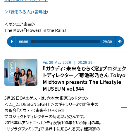
＞『緑をみる人』（雷鳥社）
＜オンエア楽曲＞
The Move『Flowers in the Rain』
00:00
29:30
Fri, 29 May 2026
|
00:29:29
『ガウディ：未来をひらく窓』プロジェク
トディレクター／菊池彩乃さん Tokyo
Midtown presents The Lifestyle
MUSEUM vol.944
5月29日OAのゲストは、六本木 東京ミッドタウン
＜21_21 DESIGN SIGHT＞のギャラリー3で開催中の
展覧会『ガウディ：未来をひらく窓』
プロジェクトディレクターの菊池彩乃さんです。
2026年はアントニ・ガウディ没後100年という節目の年。
「サグラダファミリア」で世界中に知られる天才建築家の