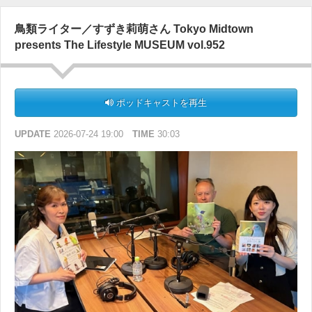
781780-5
鳥類ライター／すずき莉萌さん Tokyo Midtown
＜オンエア楽曲＞
presents The Lifestyle MUSEUM vol.952
The Byrds『Mr. Tambourine Man』
ポッドキャストを再生
UPDATE
2026-07-24 19:00
TIME
30:03