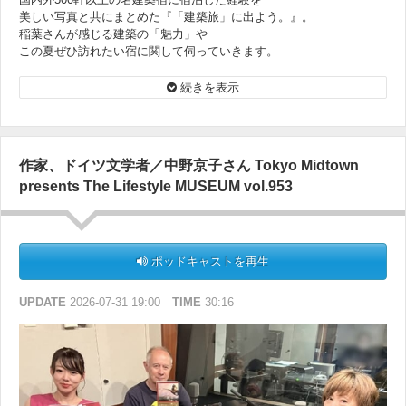
美しい写真と共にまとめた『「建築旅」に出よう。』。
稲葉さんが感じる建築の「魅力」や
この夏ぜひ訪れたい宿に関して伺っていきます。
『「建築旅」に出よう。』
続きを表示
https://www.shinko-music.co.jp/item/pid0655060/
＜オンエア楽曲＞
Jorge Ben『Taj Mahal』
作家、ドイツ文学者／中野京子さん Tokyo Midtown
presents The Lifestyle MUSEUM vol.953
ポッドキャストを再生
UPDATE
2026-07-31 19:00
TIME
30:16