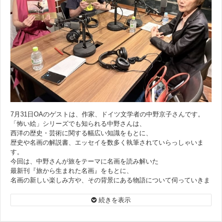
7月31日OAのゲストは、作家、ドイツ文学者の中野京子さんです。
「怖い絵」シリーズでも知られる中野さんは、
西洋の歴史・芸術に関する幅広い知識をもとに、
歴史や名画の解説書、エッセイを数多く執筆されていらっしゃいま
す。
今回は、中野さんが旅をテーマに名画を読み解いた
最新刊『旅から生まれた名画』をもとに、
名画の新しい楽しみ方や、その背景にある物語について伺っていきま
す。
続きを表示
『旅から生まれた名画』
https://www.shueisha.co.jp/books/items/contents.html?isbn=978-4-08-