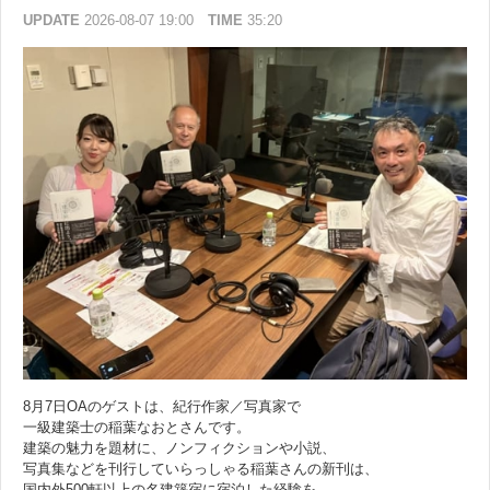
UPDATE
2026-08-07 19:00
TIME
35:20
8月7日OAのゲストは、紀行作家／写真家で
一級建築士の稲葉なおとさんです。
建築の魅力を題材に、ノンフィクションや小説、
写真集などを刊行していらっしゃる稲葉さんの新刊は、
国内外500軒以上の名建築宿に宿泊した経験を