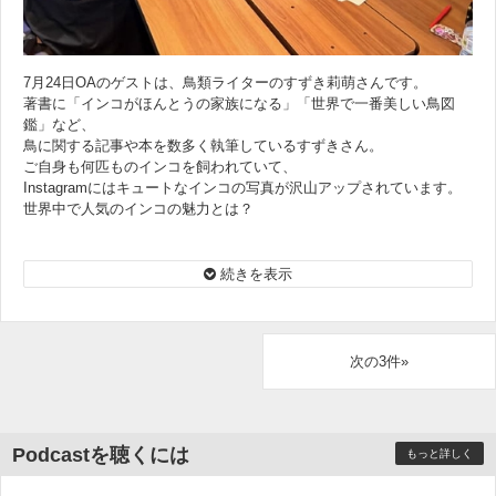
7月24日OAのゲストは、鳥類ライターのすずき莉萌さんです。
著書に「インコがほんとうの家族になる」「世界で一番美しい鳥図
鑑」など、
鳥に関する記事や本を数多く執筆しているすずきさん。
ご自身も何匹ものインコを飼われていて、
Instagramにはキュートなインコの写真が沢山アップされています。
世界中で人気のインコの魅力とは？
すずき莉萌 | MARIMO SUZUKI
https://marimosuzuki.netlify.app
続きを表示
＜オンエア楽曲＞
Bud Powell『Ornithology』
次の3件»
Podcastを聴くには
もっと詳しく