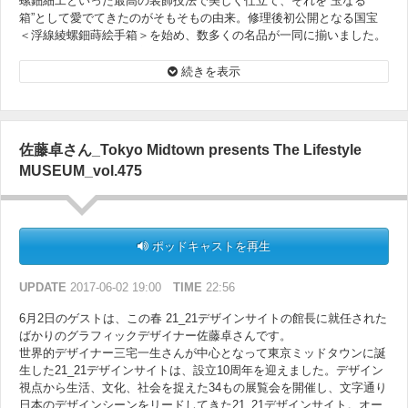
螺鈿細工といった最高の装飾技法で美しく仕立て、それを”玉なる
箱”として愛でてきたのがそもそもの由来。修理後初公開となる国宝
＜浮線綾螺鈿蒔絵手箱＞を始め、数多くの名品が一同に揃いました。
日本古来のデザインの美しさに思わずうっとりしてしまう展覧会。７
月17日までの開催です。
続きを表示
佐藤卓さん_Tokyo Midtown presents The Lifestyle
MUSEUM_vol.475
ポッドキャストを再生
UPDATE
2017-06-02 19:00
TIME
22:56
6月2日のゲストは、この春 21_21デザインサイトの館長に就任された
ばかりのグラフィックデザイナー佐藤卓さんです。
世界的デザイナー三宅一生さんが中心となって東京ミッドタウンに誕
生した21_21デザインサイトは、設立10周年を迎えました。デザイン
視点から生活、文化、社会を捉えた34もの展覧会を開催し、文字通り
日本のデザインシーンをリードしてきた21_21デザインサイト。オー