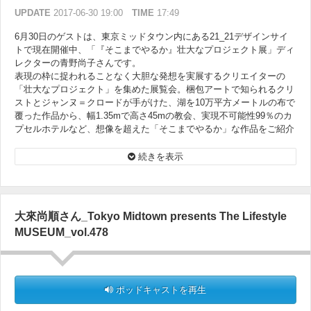
UPDATE
2017-06-30 19:00
TIME
17:49
6月30日のゲストは、東京ミッドタウン内にある21_21デザインサイ
トで現在開催中、「『そこまでやるか』壮大なプロジェクト展」ディ
レクターの青野尚子さんです。
表現の枠に捉われることなく大胆な発想を実展するクリエイターの
「壮大なプロジェクト」を集めた展覧会。梱包アートで知られるクリ
ストとジャンヌ＝クロードが手がけた、湖を10万平方メートルの布で
覆った作品から、幅1.35mで高さ45mの教会、実現不可能性99％のカ
プセルホテルなど、想像を超えた「そこまでやるか」な作品をご紹介
頂きます。（10月1日まで開催）
続きを表示
大來尚順さん_Tokyo Midtown presents The Lifestyle
MUSEUM_vol.478
ポッドキャストを再生