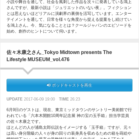
小説や舞台を通して、社会を風刺した作品を次々に発表している鴻上
さんですが、最新小説は「ジュリエットのいない夜」。フィクション
とは思えないほどリアルに演劇界の裏側を活写しています。エンター
テイメントを通して、日常を様々な角度から捉える提案をし続けてい
る鴻上さん。今、気になることとは？クールジャパンのエピソードを
始め、創作のヒントについて伺います。
佐々木康之さん_Tokyo Midtown presents The
Lifestyle MUSEUM_vol.476
ポッドキャストを再生
UPDATE
2017-06-09 19:00
TIME
26:23
6月9日のゲストは、現在、東京ミッドタウンのサントリー美術館で行
われている「六本木開館10周年記念展 神の宝の玉手箱」担当学芸員
の佐々木康之です。
ほとんどの人が浦島太郎伝説をイメージする「玉手箱」ですが、元々
は高い身分階級の人々が身の回りの装身具を収めるための箱を蒔絵や