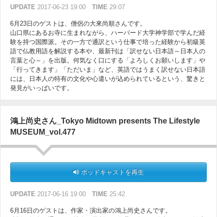
UPDATE
2017-06-23 19:00
TIME
29:07
6月23日のゲストは、僧侶の大來尚順さんです。
山口県にあるお寺に生まれながら、ハーバード大学神学部で学んだ経
験を持つ国際派。その一方で通訳という仕事で培った経験から初級英
語で仏教用語を解説する本や、最新刊は「訳せない日本語～日本人の
言葉と心～」を出版。何気なく口にする「よろしくお願いします」や
「行ってきます」「ただいま」など、英語ではうまく訳せない日本語
には、日本人の特有の文化や心遣いが込められているという、驚きと
発見がいっぱいです。
鴻上尚史さん_Tokyo Midtown presents The Lifestyle
MUSEUM_vol.477
ポッドキャストを再生
UPDATE
2017-06-16 19:00
TIME
25:42
6月16日のゲストは、作家・演出家の鴻上尚史さんです。