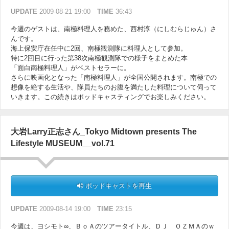
UPDATE
2009-08-21 19:00
TIME
36:43
今週のゲストは、南極料理人を務めた、西村淳（にしむらじゅん）さ
んです。
海上保安庁在任中に2回、南極観測隊に料理人として参加。
特に2回目に行った第38次南極観測隊での様子をまとめた本
「面白南極料理人」がベストセラーに。
さらに映画化となった「南極料理人」が全国公開されます。南極での
想像を絶する生活や、隊員たちのお腹を満たした料理について伺って
いきます。この続きはポッドキャスティングでお楽しみください。
大岩Larry正志さん_Tokyo Midtown presents The
Lifestyle MUSEUM__vol.71
ポッドキャストを再生
UPDATE
2009-08-14 19:00
TIME
23:15
今週は、ヨシモト∞、ＢｏＡのツアータイトル、ＤＪ ＯＺＭＡのｗ