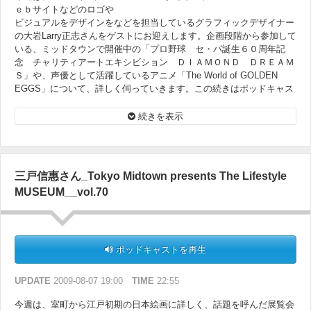
ｅｂサイトなどのロゴや
ビジュアルをデザインをなどを担当しているグラフィックデザイナー
の大岩Larry正志さんをゲストにお迎えします。企画段階から参加して
いる、ミッドタウンで開催中の「プロ野球 セ・パ誕生６０周年記
念 チャリティアートエキシビション ＤＩＡＭＯＮＤ ＤＲＥＡＭ
Ｓ」や、声優として活躍しているアニメ「The World of GOLDEN
EGGS」について、詳しく伺っていきます。この続きはポッドキャス
ティングでお楽しみください。
続きを表示
三戸信惠さん_Tokyo Midtown presents The Lifestyle
MUSEUM__vol.70
ポッドキャストを再生
UPDATE
2009-08-07 19:00
TIME
22:55
今週は、室町から江戸初期の日本絵画に詳しく、話題を呼んだ展覧会