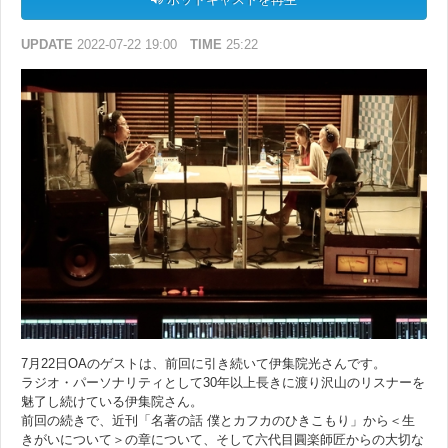
UPDATE
2022-07-22 19:00
TIME
25:22
7月22日OAのゲストは、前回に引き続いて伊集院光さんです。
ラジオ・パーソナリティとして30年以上長きに渡り沢山のリスナーを
魅了し続けている伊集院さん。
前回の続きで、近刊「名著の話 僕とカフカのひきこもり」から＜生
きがいについて＞の章について、そして六代目圓楽師匠からの大切な