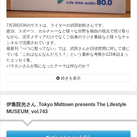
7月29日OAのゲストは、ライターの武田砂鉄さんです。
政治、スポーツ、カルチャーなど様々な分野を独自の視点で切り取り
ながら、活字メディアだけでなくご自身のラジオ番組など様々なチャ
ンネルで活躍されています。
最新刊『べつに怒ってない』では、武田さんが日頃世間に対して感じ
ている「これはなんなんだろう？」という素朴な考察が123本詰まっ
たエッセイ集。
バラカンさんが気になったテーマは何なのか？
※バラカンさんと武田さんのツーショットを撮り忘れました。
続きを表示
代わりに柴田アナと武田さんの近刊『べつに怒ってない』の２シ
ョットです！
伊集院光さん_Tokyo Midtown presents The Lifestyle
MUSEUM_vol.743
ポッドキャストを再生