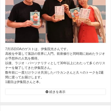
7月15日OAのゲストは、伊集院光さんです。
高校を中退して落語の世界に入門。前座修行と同時期に始めたラジオ
が予想外の人気を獲得。
以後、ラジオ・パーソナリティとして30年以上にわたって多くのリス
ナーを魅了してきた伊集院さん。
数年前に一度だけラジオ共演したバラカンさんと久々のトークを2週
間に渡ってお届けします。
1週目は伊集院さんと本。
今年出版した『名著の話 僕とカフカのひきこもり』や養老孟司さん
との対談本『世間とズレちゃうのはしょうがない』（20 年刊）の2冊
続きを表示
を中心に、伊集院さんと本の向き合い方をたっぷり伺います
（伊集院さんゲスト出演のPodcastは8/14までの1ヶ月限定配信となり
ます）。