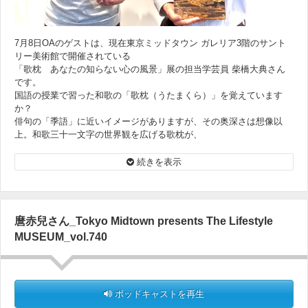
7月8日OAのゲストは、現在東京ミッドタウン ガレリア3階のサント
リー美術館で開催されている
「歌枕 あなたの知らない心の風景」展の担当学芸員 柴橋大典さん
です。
国語の授業で習った和歌の「歌枕（うたまくら）」を覚えています
か？
俳句の「季語」に近いイメージがありますが、その奥深さは想像以
上。和歌三十一文字の世界観を広げる歌枕が、
どのような形で絵画や焼き物、工芸品といった美術作品と融合してい
ったのか？
続きを表示
情緒あふれる世界観をご紹介いただきます。
麿赤兒さん_Tokyo Midtown presents The Lifestyle
MUSEUM_vol.740
サントリー美術館『歌枕 あなたの知らない心の風景』は8月28日
（日）まで開催
ポッドキャストを再生