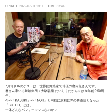
UPDATE
2022-07-01 19:00
TIME
33:44
7月1日OAのゲストは、世界的舞踏家で俳優の麿赤兒さんです。
麿さん率いる舞踏集団＜大駱駝艦 だいらくだかん＞は今年創立50周
年。
今や「KABUKI」や「NOH」と同様に演劇世界の共通語となった
「BUTOH」とは、
一体どんなパフォーマンスなのか？