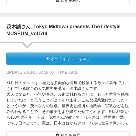
続きを表示
茂木誠さん_Tokyo Midtown presents The Lifestyle
MUSEUM_vol.514
ポッドキャストを再生
UPDATE
2018-03-02 19:00
TIME
29:18
3月2日のゲストは、歴史を多面的な角度で検証する数々の著作で注目
されている駿台の人気世界史講師、茂木誠さんです。
大人になると、小説や映画、芸術に触れるごとに、もっと世界を勉強
していれば！と思うことがよくあります。こんな授業受けたかった！
というのが、茂木さんの視点。世界史と経済や地政学、宗教などを組
み合わせることで、その事実をより際立たせてくれます。明治維新か
ら150年の今年、今回、茂木さんが教えてくれるのは、世界史と繋げ
て学ぶ日本史です。実は、日本は昔からグローバルに世界と繋がって
動いていたのです。
続きを表示