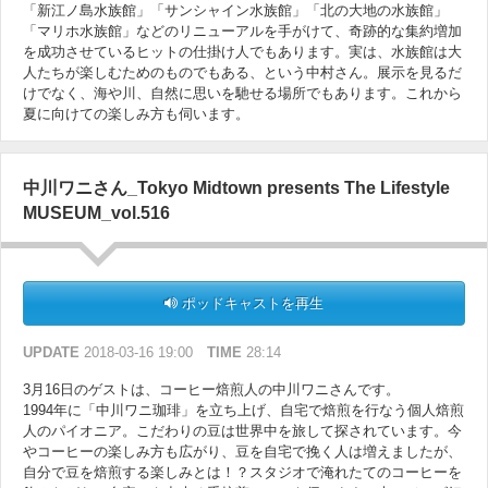
「新江ノ島水族館」「サンシャイン水族館」「北の大地の水族館」
「マリホ水族館」などのリニューアルを手がけて、奇跡的な集約増加
を成功させているヒットの仕掛け人でもあります。実は、水族館は大
人たちが楽しむためのものでもある、という中村さん。展示を見るだ
けでなく、海や川、自然に思いを馳せる場所でもあります。これから
夏に向けての楽しみ方も伺います。
中川ワニさん_Tokyo Midtown presents The Lifestyle
MUSEUM_vol.516
ポッドキャストを再生
UPDATE
2018-03-16 19:00
TIME
28:14
3月16日のゲストは、コーヒー焙煎人の中川ワニさんです。
1994年に「中川ワニ珈琲」を立ち上げ、自宅で焙煎を行なう個人焙煎
人のパイオニア。こだわりの豆は世界中を旅して探されています。今
やコーヒーの楽しみ方も広がり、豆を自宅で挽く人は増えましたが、
自分で豆を焙煎する楽しみとは！？スタジオで淹れたてのコーヒーを