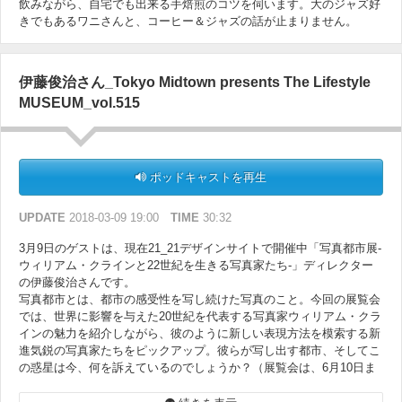
飲みながら、自宅でも出来る手焙煎のコツを伺います。大のジャズ好
きでもあるワニさんと、コーヒー＆ジャズの話が止まりません。
伊藤俊治さん_Tokyo Midtown presents The Lifestyle
MUSEUM_vol.515
ポッドキャストを再生
UPDATE
2018-03-09 19:00
TIME
30:32
3月9日のゲストは、現在21_21デザインサイトで開催中「写真都市展-
ウィリアム・クラインと22世紀を生きる写真家たち-」ディレクター
の伊藤俊治さんです。
写真都市とは、都市の感受性を写し続けた写真のこと。今回の展覧会
では、世界に影響を与えた20世紀を代表する写真家ウィリアム・クラ
インの魅力を紹介しながら、彼のように新しい表現方法を模索する新
進気鋭の写真家たちをピックアップ。彼らが写し出す都市、そしてこ
の惑星は今、何を訴えているのでしょうか？（展覧会は、6月10日ま
で開催中）